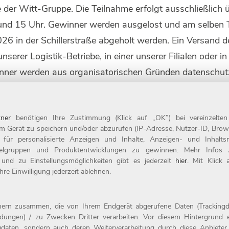
 der Witt-Gruppe. Die Teilnahme erfolgt ausschließlich ü
nd 15 Uhr. Gewinner werden ausgelost und am selben T
6 in der Schillerstraße abgeholt werden. Ein Versand d
erer Logistik-Betriebe, in einer unserer Filialen oder in
inner werden aus organisatorischen Gründen datenschut
ner
benötigen Ihre Zustimmung (Klick auf „OK”) bei vereinzelte
m Gerät zu speichern und/oder abzurufen (IP-Adresse, Nutzer-ID, Brow
t für personalisierte Anzeigen und Inhalte, Anzeigen- und Inhal
ielgruppen und Produktentwicklungen zu gewinnen. Mehr Infos zur
 und zu Einstellungsmöglichkeiten gibt es jederzeit
Kontakt
hier
. Mit Klick
re Einwilligung jederzeit ablehnen.
evel
Impressum
der
Datenschutz
tnern zusammen, die von Ihrem Endgerät abgerufene Daten (Trackingd
ildungen) / zu Zwecken Dritter verarbeiten. Vor diesem Hintergrund e
daten, sondern auch deren Weiterverarbeitung durch diese Anbieter e