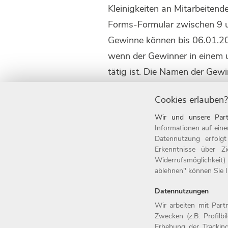
Kleinigkeiten an Mitarbeitende
Forms-Formular zwischen 9 u
Gewinne können bis 06.01.202
wenn der Gewinner in einem uns
tätig ist. Die Namen der Gew
veröffentlicht.
Cookies erlauben?
Wir und unsere Part
Informationen auf eine
Datennutzung erfolg
Erkenntnisse über Z
Home
Widerrufsmöglichkeit)
Jobs
ablehnen" können Sie Ih
Arbeitgeber
Einstiegsl
Datennutzungen
Benefits
Arbeitsfel
Wir arbeiten mit Par
Zwecken (z.B. Profilb
Erhebung der Tracking