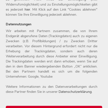
Widerrufsmöglichkeit) und zu Einstellungsmöglichkeiten gibt
Senden
es jederzeit
hier
. Mit Klick auf den Link "Cookies ablehnen"
können Sie Ihre Einwilligung jederzeit ablehnen.
Datennutzungen
Wir arbeiten mit Partnern zusammen, die von Ihrem
Endgerät abgerufene Daten (Trackingdaten) auch zu eigenen
Zwecken (z.B. Profilbildungen) / zu Zwecken Dritter
Home
Jobs
Kontakt
verarbeiten. Vor diesem Hintergrund erfordert nicht nur die
Arbeitgeber
Einstiegslevel
Impressum
Erhebung der Trackingdaten, sondern auch deren
Benefits
Arbeitsfelder
Datenschutz
Weiterverarbeitung durch diese Anbieter einer Einwilligung.
Die Trackingdaten werden erst dann erhoben, wenn Sie auf
den in dem Banner wiedergebenden Button „OK” anklicken.
Bei den Partnern handelt es sich um die folgenden
Unternehmen: Google, Youtube
Weitere Informationen zu den Datenverarbeitungen durch
diese Partner finden Sie in unserer
Datenschutzerklärung
.
© 2026 Witt-Gruppe.
Alle Rechte vorbehalten.