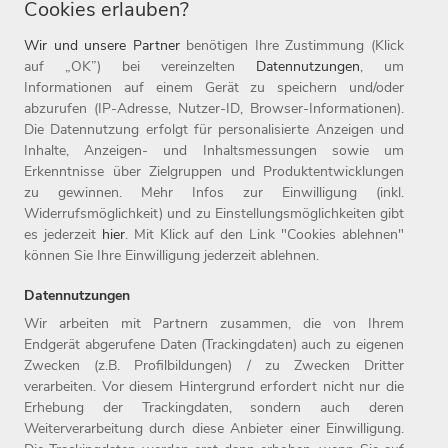
Cookies erlauben?
Wir und unsere Partner
benötigen Ihre Zustimmung (Klick
auf „OK”) bei vereinzelten
Datennutzungen
, um
Informationen auf einem Gerät zu speichern und/oder
abzurufen (IP-Adresse, Nutzer-ID, Browser-Informationen).
Die Datennutzung erfolgt für personalisierte Anzeigen und
Lust, Teil der Witt-Gruppe zu werden?
Hier geht´s zu
Inhalte, Anzeigen- und Inhaltsmessungen sowie um
unserer Karriereseite!
Erkenntnisse über Zielgruppen und Produktentwicklungen
zu gewinnen. Mehr Infos zur Einwilligung (inkl.
JOBS
Widerrufsmöglichkeit) und zu Einstellungsmöglichkeiten gibt
es jederzeit
hier
. Mit Klick auf den Link "Cookies ablehnen"
können Sie Ihre Einwilligung jederzeit ablehnen.
Datennutzungen
Wir arbeiten mit Partnern zusammen, die von Ihrem
Endgerät abgerufene Daten (Trackingdaten) auch zu eigenen
Zwecken (z.B. Profilbildungen) / zu Zwecken Dritter
Home
Jobs
Kontakt
verarbeiten. Vor diesem Hintergrund erfordert nicht nur die
Arbeitgeber
Einstiegslevel
Impressum
Erhebung der Trackingdaten, sondern auch deren
Benefits
Arbeitsfelder
Datenschutz
Weiterverarbeitung durch diese Anbieter einer Einwilligung.