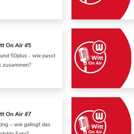
tt On Air #5
 und 50plus - wie passt
s zusammen?
tt On Air #7
ing – wie gelingt das
rfekte Foto?