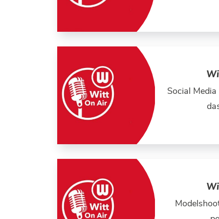
Wi
Social Media
da
Wi
Modelshoot
pe