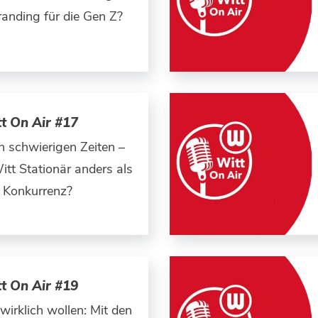
anding für die Gen Z?
t On Air #17
in schwierigen Zeiten –
tt Stationär anders als
e Konkurrenz?
t On Air #19
irklich wollen: Mit den