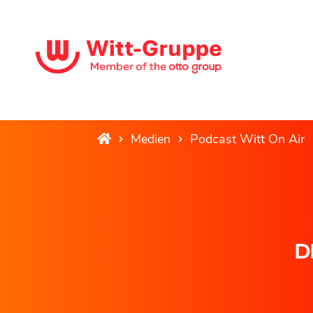
Medien
Podcast Witt On Air
D