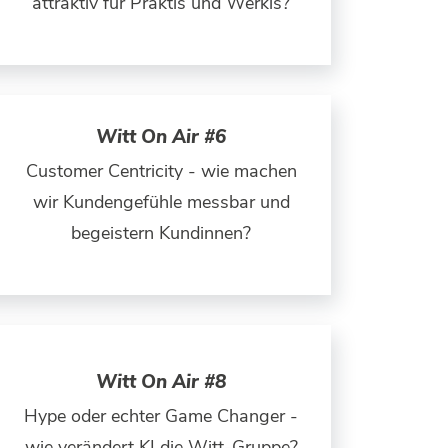
attraktiv für Praktis und Werkis?
Witt On Air #6
Customer Centricity - wie machen
wir Kundengefühle messbar und
begeistern Kundinnen?
Witt On Air #8
Hype oder echter Game Changer -
wie verändert KI die Witt-Gruppe?