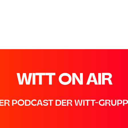
WITT ON AIR
ER PODCAST DER WITT-GRUPP