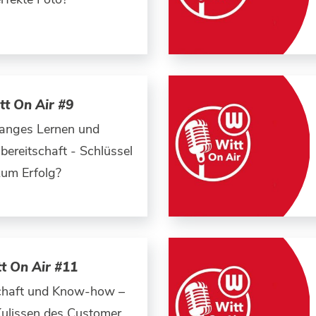
tt On Air #9
anges Lernen und
ereitschaft - Schlüssel
zum Erfolg?
t On Air #11
chaft und Know-how –
Kulissen des Customer