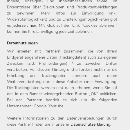
Inhalte, Anzeigen- und Inhaltsmessungen sowie um
Erkenntnisse über Zielgruppen und Produktentwicklungen
Formulare & Richtlinien
zu gewinnen. Mehr Infos zur Einwilligung (inkl.
Widerrufsmöglichkeit) und zu Einstellungsmöglichkeiten gibt
es jederzeit
hier
. Mit Klick auf den Link "Cookies ablehnen"
können Sie Ihre Einwilligung jederzeit ablehnen.
Datennutzungen
Wir arbeiten mit Partnern zusammen, die von Ihrem
Endgerät abgerufene Daten (Trackingdaten) auch zu eigenen
Zwecken (z.B. Profilbildungen) / zu Zwecken Dritter
Home
Jobs
Kontakt
verarbeiten. Vor diesem Hintergrund erfordert nicht nur die
Arbeitgeber
Einstiegslevel
Impressum
Erhebung der Trackingdaten, sondern auch deren
Benefits
Arbeitsfelder
Datenschutz
Weiterverarbeitung durch diese Anbieter einer Einwilligung.
Die Trackingdaten werden erst dann erhoben, wenn Sie auf
den in dem Banner wiedergebenden Button „OK” anklicken.
Bei den Partnern handelt es sich um die folgenden
Unternehmen: Google, Youtube
Weitere Informationen zu den Datenverarbeitungen durch
diese Partner finden Sie in unserer
Datenschutzerklärung
.