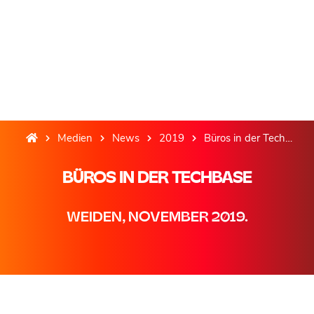
Medien
News
2019
Büros in der TechBase
BÜROS IN DER TECHBASE
WEIDEN, NOVEMBER 2019.