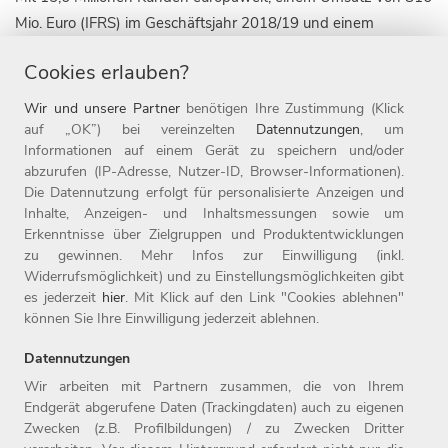
Mio. Euro (IFRS) im Geschäftsjahr 2018/19 und einem
Onlineanteil von rund 25 Prozent zählt die Witt-Gruppe zu
Cookies erlauben?
den führenden textilen Omnichannel-Unternehmen für die
Zielgruppe 50plus. Die Unternehmensgruppe ist derzeit mit
Wir und unsere Partner
benötigen Ihre Zustimmung (Klick
acht Marken in elf Ländern, darunter die 1907 gegründete
auf „OK”) bei vereinzelten
Datennutzungen
, um
Informationen auf einem Gerät zu speichern und/oder
Marke WITT WEIDEN, sowie in 17 Online-Shops aktiv. Die
abzurufen (IP-Adresse, Nutzer-ID, Browser-Informationen).
Witt-Gruppe ist mit rund 3.200 Mitarbeitern nicht nur einer
Die Datennutzung erfolgt für personalisierte Anzeigen und
der größten Arbeitgeber der Oberpfalz, sondern auch einer
Inhalte, Anzeigen- und Inhaltsmessungen sowie um
der beliebtesten Deutschlands: 2019 wurde das
Erkenntnisse über Zielgruppen und Produktentwicklungen
zu gewinnen. Mehr Infos zur Einwilligung (inkl.
Unternehmen zum siebten Mal in Folge als Top-Arbeitgeber
Widerrufsmöglichkeit) und zu Einstellungsmöglichkeiten gibt
ausgezeichnet. Seit 1987 ist das Unternehmen mit Sitz in
es jederzeit
hier
. Mit Klick auf den Link "Cookies ablehnen"
Weiden Teil der Otto Group.
können Sie Ihre Einwilligung jederzeit ablehnen.
Datennutzungen
Wir arbeiten mit Partnern zusammen, die von Ihrem
Endgerät abgerufene Daten (Trackingdaten) auch zu eigenen
Zwecken (z.B. Profilbildungen) / zu Zwecken Dritter
Home
Jobs
Kontakt