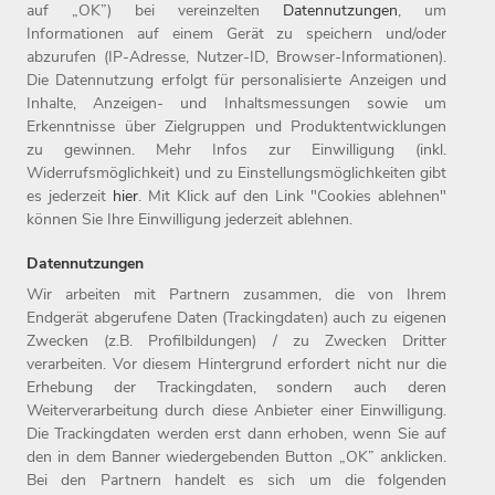
acht Marken in elf Ländern, darunter die 1907 gegründete
auf „OK”) bei vereinzelten
Datennutzungen
, um
Informationen auf einem Gerät zu speichern und/oder
Marke WITT WEIDEN, sowie in 17 Online-Shops aktiv. Die
abzurufen (IP-Adresse, Nutzer-ID, Browser-Informationen).
Witt-Gruppe ist mit rund 3.200 Mitarbeitern nicht nur einer
Die Datennutzung erfolgt für personalisierte Anzeigen und
der größten Arbeitgeber der Oberpfalz, sondern auch einer
Inhalte, Anzeigen- und Inhaltsmessungen sowie um
der beliebtesten Deutschlands: 2019 wurde das
Erkenntnisse über Zielgruppen und Produktentwicklungen
zu gewinnen. Mehr Infos zur Einwilligung (inkl.
Unternehmen zum siebten Mal in Folge als Top-Arbeitgeber
Widerrufsmöglichkeit) und zu Einstellungsmöglichkeiten gibt
ausgezeichnet. Seit 1987 ist das Unternehmen mit Sitz in
es jederzeit
hier
. Mit Klick auf den Link "Cookies ablehnen"
Weiden Teil der Otto Group.
können Sie Ihre Einwilligung jederzeit ablehnen.
Datennutzungen
Wir arbeiten mit Partnern zusammen, die von Ihrem
Endgerät abgerufene Daten (Trackingdaten) auch zu eigenen
Zwecken (z.B. Profilbildungen) / zu Zwecken Dritter
Home
Jobs
Kontakt
verarbeiten. Vor diesem Hintergrund erfordert nicht nur die
Arbeitgeber
Einstiegslevel
Impressum
Erhebung der Trackingdaten, sondern auch deren
Benefits
Arbeitsfelder
Datenschutz
Weiterverarbeitung durch diese Anbieter einer Einwilligung.
Die Trackingdaten werden erst dann erhoben, wenn Sie auf
den in dem Banner wiedergebenden Button „OK” anklicken.
Bei den Partnern handelt es sich um die folgenden