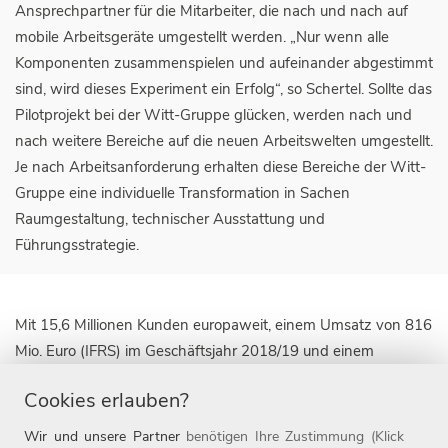
Ansprechpartner für die Mitarbeiter, die nach und nach auf
mobile Arbeitsgeräte umgestellt werden. „Nur wenn alle
Komponenten zusammenspielen und aufeinander abgestimmt
sind, wird dieses Experiment ein Erfolg“, so Schertel. Sollte das
Pilotprojekt bei der Witt-Gruppe glücken, werden nach und
nach weitere Bereiche auf die neuen Arbeitswelten umgestellt.
Je nach Arbeitsanforderung erhalten diese Bereiche der Witt-
Gruppe eine individuelle Transformation in Sachen
Raumgestaltung, technischer Ausstattung und
Führungsstrategie.
Mit 15,6 Millionen Kunden europaweit, einem Umsatz von 816
Mio. Euro (IFRS) im Geschäftsjahr 2018/19 und einem
Onlineanteil von rund 25 Prozent zählt die Witt-Gruppe zu
Cookies erlauben?
den führenden textilen Omnichannel-Unternehmen für die
Zielgruppe 50plus. Die Unternehmensgruppe ist derzeit mit
Wir und unsere Partner
benötigen Ihre Zustimmung (Klick