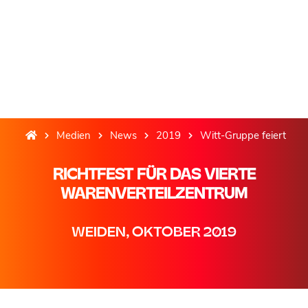
Medien
News
2019
Witt-Gruppe feiert
RICHTFEST FÜR DAS VIERTE
WARENVERTEILZENTRUM
WEIDEN, OKTOBER 2019