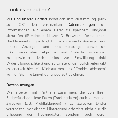
Onlineanteil von rund 25 Prozent zählt die Witt-Gruppe zu
Cookies erlauben?
den führenden textilen Omnichannel-Unternehmen für die
Zielgruppe 50plus. Die Unternehmensgruppe ist derzeit mit
Wir und unsere Partner
benötigen Ihre Zustimmung (Klick
acht Marken in elf Ländern, darunter die 1907 gegründete
auf „OK”) bei vereinzelten
Datennutzungen
, um
Informationen auf einem Gerät zu speichern und/oder
Marke WITT WEIDEN, sowie in 17 Online-Shops aktiv. Die
abzurufen (IP-Adresse, Nutzer-ID, Browser-Informationen).
Witt-Gruppe ist mit rund 3.200 Mitarbeitern nicht nur einer
Die Datennutzung erfolgt für personalisierte Anzeigen und
der größten Arbeitgeber der Oberpfalz, sondern auch einer
Inhalte, Anzeigen- und Inhaltsmessungen sowie um
der beliebtesten Deutschlands: 2019 wurde das
Erkenntnisse über Zielgruppen und Produktentwicklungen
zu gewinnen. Mehr Infos zur Einwilligung (inkl.
Unternehmen zum siebten Mal in Folge als Top-Arbeitgeber
Widerrufsmöglichkeit) und zu Einstellungsmöglichkeiten gibt
ausgezeichnet. Seit 1987 ist das Unternehmen mit Sitz in
es jederzeit
hier
. Mit Klick auf den Link "Cookies ablehnen"
Weiden Teil der Otto Group.
können Sie Ihre Einwilligung jederzeit ablehnen.
Datennutzungen
Wir arbeiten mit Partnern zusammen, die von Ihrem
Endgerät abgerufene Daten (Trackingdaten) auch zu eigenen
Zwecken (z.B. Profilbildungen) / zu Zwecken Dritter
Home
Jobs
Kontakt
verarbeiten. Vor diesem Hintergrund erfordert nicht nur die
Arbeitgeber
Einstiegslevel
Impressum
Erhebung der Trackingdaten, sondern auch deren