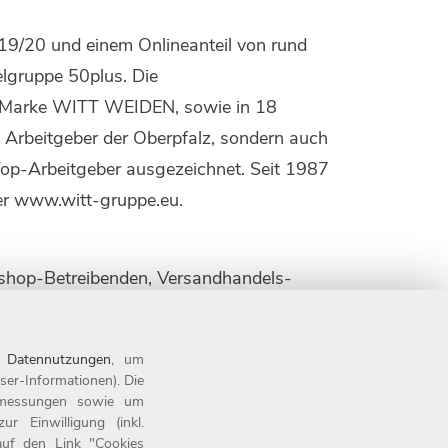
19/20 und einem Onlineanteil von rund
elgruppe 50plus. Die
te Marke WITT WEIDEN, sowie in 18
n Arbeitgeber der Oberpfalz, sondern auch
Top-Arbeitgeber ausgezeichnet. Seit 1987
ter www.witt-gruppe.eu.
eshop-Betreibenden, Versandhandels-
für sie besonders beeindruckend ist und
-Retailer des Jahres" wird jährlich an E-
n
Datennutzungen
, um
n Redaktionsmitgliedern unter anderem
ser-Informationen). Die
sen, stellvertretender
tsmessungen sowie um
 Einwilligung (inkl.
 auf den Link "Cookies