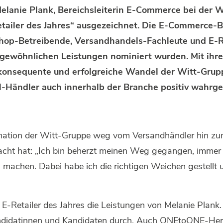
elanie Plank, Bereichsleiterin E-Commerce bei der W
tailer des Jahres“ ausgezeichnet. Die E-Commerce-Ber
hop-Betreibende, Versandhandels-Fachleute und E-Ret
ergewöhnlichen Leistungen nominiert wurden. Mit ih
 konsequente und erfolgreiche Wandel der Witt-Gr
-Händler auch innerhalb der Branche positiv wahrg
sformation der Witt-Gruppe weg vom Versandhändler hin
macht hat: „Ich bin beherzt meinen Weg gegangen, immer
zu machen. Dabei habe ich die richtigen Weichen gestellt
etailer des Jahres die Leistungen von Melanie Plank. Di
didatinnen und Kandidaten durch. Auch ONEtoONE-Herau