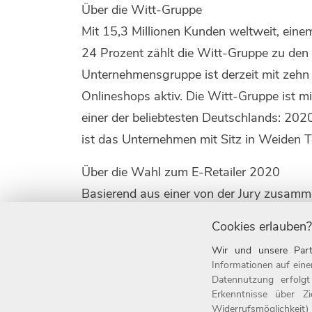
Über die Witt-Gruppe
Mit 15,3 Millionen Kunden weltweit, ein
24 Prozent zählt die Witt-Gruppe zu den
Unternehmensgruppe ist derzeit mit zeh
Onlineshops aktiv. Die Witt-Gruppe ist mi
einer der beliebtesten Deutschlands: 20
ist das Unternehmen mit Sitz in Weiden T
Über die Wahl zum E-Retailer 2020
Basierend aus einer von der Jury zusamm
Fachleuten und E-Retailern konnten Regist
Cookies erlauben?
die sie für preiswürdig hielten. Aufgeruf
Wir und unsere Part
Retailer vergeben, die im deutschsprachi
Informationen auf eine
Christian Otto Grötsch, Gründer und Ges
Datennutzung erfolg
Erkenntnisse über Z
Hauptgeschäftsführer Bundesverband E-
Widerrufsmöglichkeit)