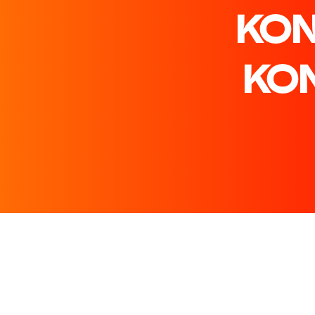
KON
KO