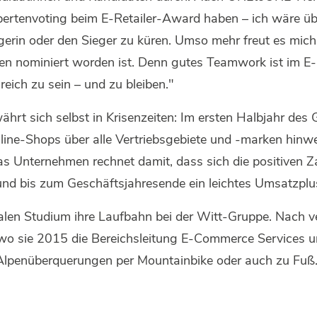
Expertenvoting beim E-Retailer-Award haben – ich wäre 
gerin oder den Sieger zu küren. Umso mehr freut es mich
den nominiert worden ist. Denn gutes Teamwork ist im 
eich zu sein – und zu bleiben."
ährt sich selbst in Krisenzeiten: Im ersten Halbjahr de
nline-Shops über alle Vertriebsgebiete und -marken hin
 Unternehmen rechnet damit, dass sich die positiven Za
d bis zum Geschäftsjahresende ein leichtes Umsatzplus
ualen Studium ihre Laufbahn bei der Witt-Gruppe. Nach 
wo sie 2015 die Bereichsleitung E-Commerce Services u
ei Alpenüberquerungen per Mountainbike oder auch zu Fuß