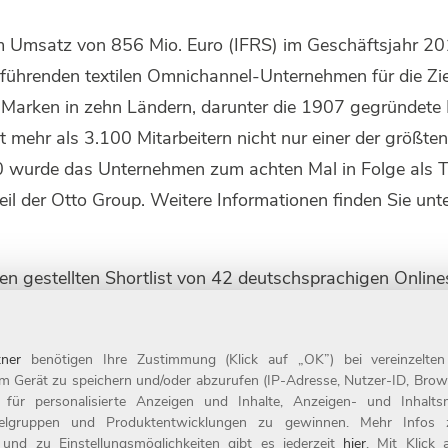
em Umsatz von 856 Mio. Euro (IFRS) im Geschäftsjahr 20
 führenden textilen Omnichannel-Unternehmen für die Zi
n Marken in zehn Ländern, darunter die 1907 gegründe
t mehr als 3.100 Mitarbeitern nicht nur einer der größte
20 wurde das Unternehmen zum achten Mal in Folge als 
eil der Otto Group. Weitere Informationen finden Sie un
en gestellten Shortlist von 42 deutschsprachigen Onlin
rierte ein bis drei Favoriten auswählen, deren Leistung 
en waren unter anderem 76.000 Registrierte. Der Award "E
ner
benötigen Ihre Zustimmung (Klick auf „OK”) bei vereinzelte
gen Europa aktiv sind. Jury-Mitglieder waren 2020 nebe
m Gerät zu speichern und/oder abzurufen (IP-Adresse, Nutzer-ID, Brow
chäftsführer DotSource GmbH, und Martin Groß-Albenhau
t für personalisierte Anzeigen und Inhalte, Anzeigen- und Inhal
ielgruppen und Produktentwicklungen zu gewinnen. Mehr Infos zur
Commerce und Versandhandel Deutschland e.V. (bevh).
 und zu Einstellungsmöglichkeiten gibt es jederzeit
hier
. Mit Klick