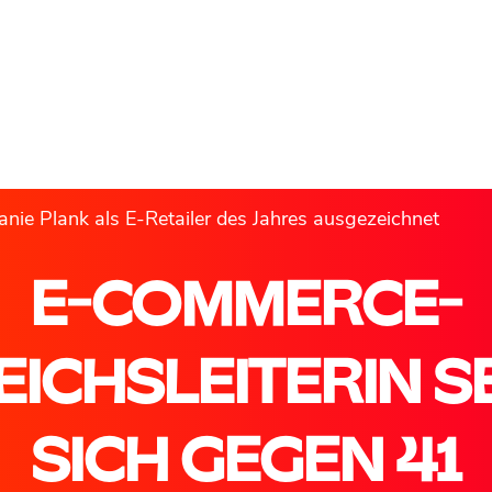
anie Plank als E-Retailer des Jahres ausgezeichnet
E-COMMERCE-
EICHSLEITERIN S
SICH GEGEN 41