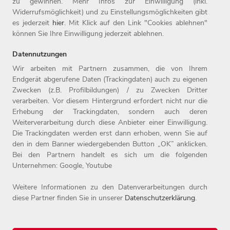
zu gewinnen. Mehr Infos zur Einwilligung (inkl.
Unternehmen zum siebten Mal in Folge als Top-Arbeitgeber
Widerrufsmöglichkeit) und zu Einstellungsmöglichkeiten gibt
ausgezeichnet. Seit 1987 ist das Unternehmen mit Sitz in
es jederzeit
hier
. Mit Klick auf den Link "Cookies ablehnen"
Weiden Teil der Otto Group.
können Sie Ihre Einwilligung jederzeit ablehnen.
Datennutzungen
Wir arbeiten mit Partnern zusammen, die von Ihrem
Endgerät abgerufene Daten (Trackingdaten) auch zu eigenen
Zwecken (z.B. Profilbildungen) / zu Zwecken Dritter
Home
Jobs
Kontakt
verarbeiten. Vor diesem Hintergrund erfordert nicht nur die
Arbeitgeber
Einstiegslevel
Impressum
Erhebung der Trackingdaten, sondern auch deren
Benefits
Arbeitsfelder
Datenschutz
Weiterverarbeitung durch diese Anbieter einer Einwilligung.
Die Trackingdaten werden erst dann erhoben, wenn Sie auf
den in dem Banner wiedergebenden Button „OK” anklicken.
Bei den Partnern handelt es sich um die folgenden
Unternehmen: Google, Youtube
Weitere Informationen zu den Datenverarbeitungen durch
diese Partner finden Sie in unserer
Datenschutzerklärung
.
© 2026 Witt-Gruppe.
Alle Rechte vorbehalten.