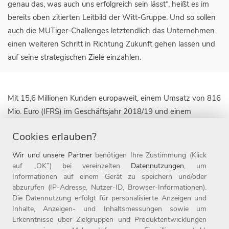
genau das, was auch uns erfolgreich sein lässt“, heißt es im
bereits oben zitierten Leitbild der Witt-Gruppe. Und so sollen
auch die MUTiger-Challenges letztendlich das Unternehmen
einen weiteren Schritt in Richtung Zukunft gehen lassen und
auf seine strategischen Ziele einzahlen.
Mit 15,6 Millionen Kunden europaweit, einem Umsatz von 816
Mio. Euro (IFRS) im Geschäftsjahr 2018/19 und einem
Onlineanteil von rund 25 Prozent zählt die Witt-Gruppe zu
Cookies erlauben?
den führenden textilen Omnichannel-Unternehmen für die
Zielgruppe 50plus. Die Unternehmensgruppe ist derzeit mit
Wir und unsere Partner
benötigen Ihre Zustimmung (Klick
acht Marken in elf Ländern, darunter die 1907 gegründete
auf „OK”) bei vereinzelten
Datennutzungen
, um
Informationen auf einem Gerät zu speichern und/oder
Marke WITT WEIDEN, sowie in 17 Onlineshops aktiv. Die
abzurufen (IP-Adresse, Nutzer-ID, Browser-Informationen).
Witt-Gruppe ist mit rund 3.200 Mitarbeitern nicht nur einer
Die Datennutzung erfolgt für personalisierte Anzeigen und
der größten Arbeitgeber der Oberpfalz, sondern auch einer
Inhalte, Anzeigen- und Inhaltsmessungen sowie um
der beliebtesten Deutschlands: 2019 wurde das
Erkenntnisse über Zielgruppen und Produktentwicklungen