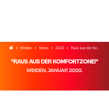
Medien
News
2020
Raus aus der Komfortzone!
"RAUS AUS DER KOMFORTZONE!"
WEIDEN, JANUAR 2020.