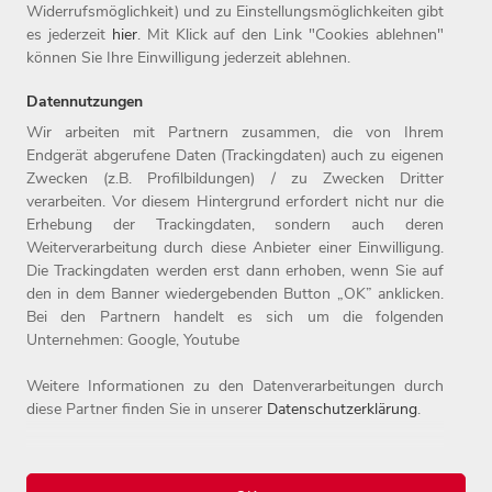
Widerrufsmöglichkeit) und zu Einstellungsmöglichkeiten gibt
Weiden Teil der Otto Group. Weitere Informationen finden Sie
es jederzeit
hier
. Mit Klick auf den Link "Cookies ablehnen"
unter www.witt-gruppe.eu.
können Sie Ihre Einwilligung jederzeit ablehnen.
Datennutzungen
Wir arbeiten mit Partnern zusammen, die von Ihrem
Endgerät abgerufene Daten (Trackingdaten) auch zu eigenen
Zwecken (z.B. Profilbildungen) / zu Zwecken Dritter
Home
Jobs
Kontakt
verarbeiten. Vor diesem Hintergrund erfordert nicht nur die
Arbeitgeber
Einstiegslevel
Impressum
Erhebung der Trackingdaten, sondern auch deren
Benefits
Arbeitsfelder
Datenschutz
Weiterverarbeitung durch diese Anbieter einer Einwilligung.
Die Trackingdaten werden erst dann erhoben, wenn Sie auf
den in dem Banner wiedergebenden Button „OK” anklicken.
Bei den Partnern handelt es sich um die folgenden
Unternehmen: Google, Youtube
Weitere Informationen zu den Datenverarbeitungen durch
diese Partner finden Sie in unserer
Datenschutzerklärung
.
© 2026 Witt-Gruppe.
Alle Rechte vorbehalten.