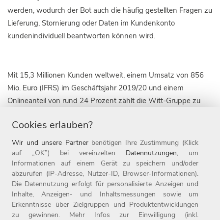
werden, wodurch der Bot auch die häufig gestellten Fragen zu
Lieferung, Stornierung oder Daten im Kundenkonto
kundenindividuell beantworten können wird.
Mit 15,3 Millionen Kunden weltweit, einem Umsatz von 856
Mio. Euro (IFRS) im Geschäftsjahr 2019/20 und einem
Onlineanteil von rund 24 Prozent zählt die Witt-Gruppe zu
den führenden textilen Omnichannel-Unternehmen für die
Cookies erlauben?
Zielgruppe 50plus. Die Unternehmensgruppe ist derzeit mit
zehn Marken in zehn Ländern, darunter die 1907 gegründete
Wir und unsere Partner
benötigen Ihre Zustimmung (Klick
Marke WITT WEIDEN, sowie in 18 Onlineshops aktiv. Die
auf „OK”) bei vereinzelten
Datennutzungen
, um
Informationen auf einem Gerät zu speichern und/oder
Witt-Gruppe ist mit mehr als 3.100 Mitarbeitern nicht nur
abzurufen (IP-Adresse, Nutzer-ID, Browser-Informationen).
einer der größten Arbeitgeber der Oberpfalz, sondern auch
Die Datennutzung erfolgt für personalisierte Anzeigen und
einer der beliebtesten Deutschlands: 2020 wurde das
Inhalte, Anzeigen- und Inhaltsmessungen sowie um
Unternehmen zum achten Mal in Folge als Top-Arbeitgeber
Erkenntnisse über Zielgruppen und Produktentwicklungen
zu gewinnen. Mehr Infos zur Einwilligung (inkl.
ausgezeichnet. Seit 1987 ist das Unternehmen mit Sitz in