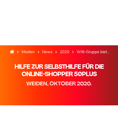
Medien
News
2020
Witt-Gruppe bietet mit Chatbot Hilfe zur Selbsthilfe für die Online-Shopper 50plus
HILFE ZUR SELBSTHILFE FÜR DIE
ONLINE-SHOPPER 50PLUS
WEIDEN, OKTOBER 2020.