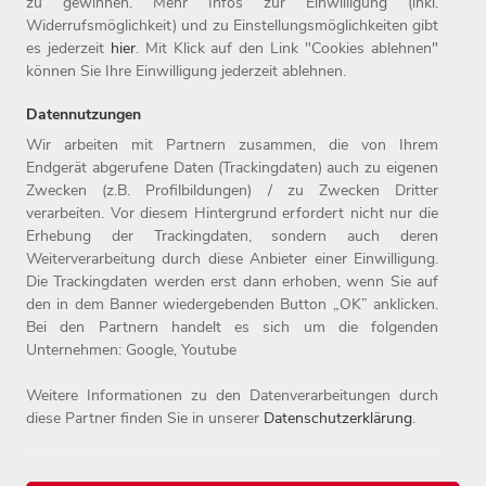
ausgezeichnet. Seit 1987 ist das Unternehmen mit Sitz in
zu gewinnen. Mehr Infos zur Einwilligung (inkl.
Widerrufsmöglichkeit) und zu Einstellungsmöglichkeiten gibt
Weiden Teil der Otto Group. Weitere Informationen finden Sie
es jederzeit
hier
. Mit Klick auf den Link "Cookies ablehnen"
unter www.witt-gruppe.eu.
können Sie Ihre Einwilligung jederzeit ablehnen.
Datennutzungen
Wir arbeiten mit Partnern zusammen, die von Ihrem
Endgerät abgerufene Daten (Trackingdaten) auch zu eigenen
Zwecken (z.B. Profilbildungen) / zu Zwecken Dritter
Home
Jobs
Kontakt
verarbeiten. Vor diesem Hintergrund erfordert nicht nur die
Arbeitgeber
Einstiegslevel
Impressum
Erhebung der Trackingdaten, sondern auch deren
Benefits
Arbeitsfelder
Datenschutz
Weiterverarbeitung durch diese Anbieter einer Einwilligung.
Die Trackingdaten werden erst dann erhoben, wenn Sie auf
den in dem Banner wiedergebenden Button „OK” anklicken.
Bei den Partnern handelt es sich um die folgenden
Unternehmen: Google, Youtube
Weitere Informationen zu den Datenverarbeitungen durch
diese Partner finden Sie in unserer
Datenschutzerklärung
.
© 2026 Witt-Gruppe.
Alle Rechte vorbehalten.