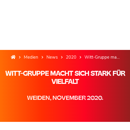
Medien
News
2020
Witt-Gruppe macht sich stark für Vielfalt
WITT-GRUPPE MACHT SICH STARK FÜR
VIELFALT
WEIDEN, NOVEMBER 2020.