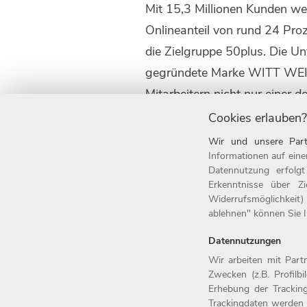
Mit 15,3 Millionen Kunden w
Onlineanteil von rund 24 Pro
die Zielgruppe 50plus. Die U
gegründete Marke WITT WEIDE
Mitarbeitern nicht nur einer 
Deutschlands: 2020 wurde da
Cookies erlauben?
1987 ist das Unternehmen mit 
Wir und unsere Part
www.witt-gruppe.eu.
Informationen auf eine
Datennutzung erfolg
Erkenntnisse über Z
Widerrufsmöglichkeit)
ablehnen" können Sie Ih
Datennutzungen
Home
Jobs
Wir arbeiten mit Par
Zwecken (z.B. Profilb
Arbeitgeber
Einstiegsl
Erhebung der Tracking
Benefits
Arbeitsfel
Trackingdaten werden 