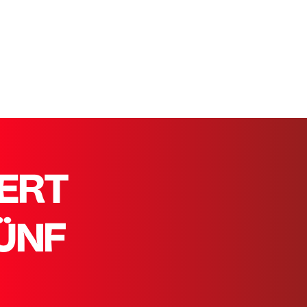
GERT
ÜNF