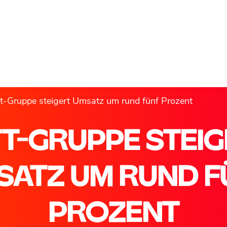
t-Gruppe steigert Umsatz um rund fünf Prozent
T-GRUPPE STEI
SATZ UM RUND F
PROZENT