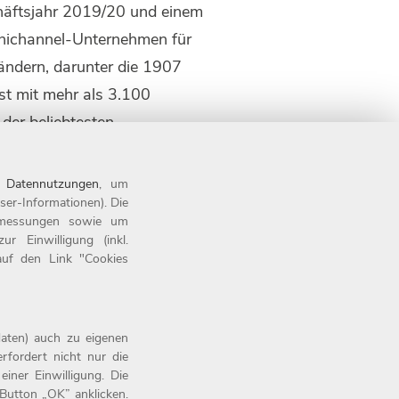
häftsjahr 2019/20 und einem
mnichannel-Unternehmen für
ändern, darunter die 1907
t mit mehr als 3.100
 der beliebtesten
eber ausge-zeichnet. Seit
en finden Sie unter
n
Datennutzungen
, um
ser-Informationen). Die
tsmessungen sowie um
 Einwilligung (inkl.
 auf den Link "Cookies
aten) auch zu eigenen
rfordert nicht nur die
iner Einwilligung. Die
Button „OK” anklicken.