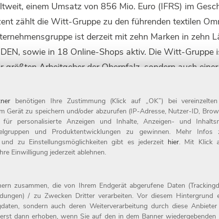
eltweit, einem Umsatz von 856 Mio. Euro (IFRS) im Gesc
zent zählt die Witt-Gruppe zu den führenden textilen O
nternehmensgruppe ist derzeit mit zehn Marken in zehn L
N, sowie in 18 Online-Shops aktiv. Die Witt-Gruppe is
der größten Arbeitgeber der Oberpfalz, sondern auch einer
s Unternehmen zum achten Mal in Folge als Top-Arbeitg
Sitz in Weiden Teil der Otto Group. Weitere Information
ner
benötigen Ihre Zustimmung (Klick auf „OK”) bei vereinzelte
m Gerät zu speichern und/oder abzurufen (IP-Adresse, Nutzer-ID, Brow
t für personalisierte Anzeigen und Inhalte, Anzeigen- und Inhal
ielgruppen und Produktentwicklungen zu gewinnen. Mehr Infos zur
 und zu Einstellungsmöglichkeiten gibt es jederzeit
hier
. Mit Klick
re Einwilligung jederzeit ablehnen.
Kontakt
tnern zusammen, die von Ihrem Endgerät abgerufene Daten (Trackingd
ildungen) / zu Zwecken Dritter verarbeiten. Vor diesem Hintergrund e
evel
Impressum
daten, sondern auch deren Weiterverarbeitung durch diese Anbieter e
der
Datenschutz
erst dann erhoben, wenn Sie auf den in dem Banner wiedergebenden 