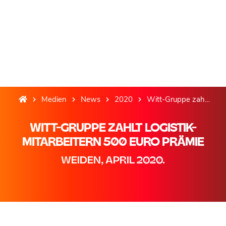
Medien
News
2020
Witt-Gruppe zahlt Logistik-Mitarbeitern 500 Euro Prämie
WITT-GRUPPE ZAHLT LOGISTIK-
MITARBEITERN 500 EURO PRÄMIE
WEIDEN, APRIL 2020.