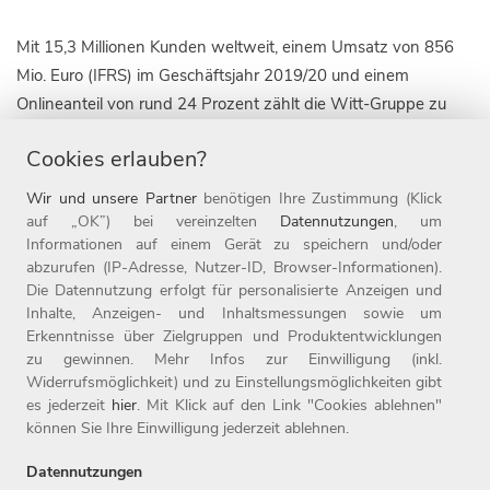
Mit 15,3 Millionen Kunden weltweit, einem Umsatz von 856
Mio. Euro (IFRS) im Geschäftsjahr 2019/20 und einem
Onlineanteil von rund 24 Prozent zählt die Witt-Gruppe zu
den führenden textilen Omnichannel-Unternehmen für die
Cookies erlauben?
Zielgruppe 50plus. Die Unternehmensgruppe ist derzeit mit
zehn Marken in zehn Ländern, darunter die 1907 gegründete
Wir und unsere Partner
benötigen Ihre Zustimmung (Klick
Marke WITT WEIDEN, sowie in 18 Onlineshops aktiv. Die
auf „OK”) bei vereinzelten
Datennutzungen
, um
Informationen auf einem Gerät zu speichern und/oder
Witt-Gruppe ist mit mehr als 3.100 Mitarbeitern nicht nur
abzurufen (IP-Adresse, Nutzer-ID, Browser-Informationen).
einer der größten Arbeitgeber der Oberpfalz, sondern auch
Die Datennutzung erfolgt für personalisierte Anzeigen und
einer der beliebtesten Deutschlands: 2020 wurde das
Inhalte, Anzeigen- und Inhaltsmessungen sowie um
Unternehmen zum achten Mal in Folge als Top-Arbeitgeber
Erkenntnisse über Zielgruppen und Produktentwicklungen
ausgezeichnet. Seit 1987 ist das Unternehmen mit Sitz in
zu gewinnen. Mehr Infos zur Einwilligung (inkl.
Widerrufsmöglichkeit) und zu Einstellungsmöglichkeiten gibt
Weiden Teil der Otto Group. Weitere Informationen finden Sie
es jederzeit
hier
. Mit Klick auf den Link "Cookies ablehnen"
unter www.witt-gruppe.eu.
können Sie Ihre Einwilligung jederzeit ablehnen.
Datennutzungen