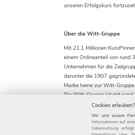
unseren Erfolgskurs fortzuset
Über die Witt-Gruppe
Mit 21,1 Millionen Kund*inne
einem Onlineanteil von rund 
Unternehmen für die Zielgrup
darunter die 1907 gegründet
Marke heine zur Witt-Gruppe
Die Witt-Gruppe ist mit rund 
auch einer der beliebtesten
Cookies erlauben?
Arbeitgeber ausgezeichnet. S
Wir und unsere Part
Informationen finden Sie unt
Informationen auf eine
Datennutzung erfolg
Erkenntnisse über Z