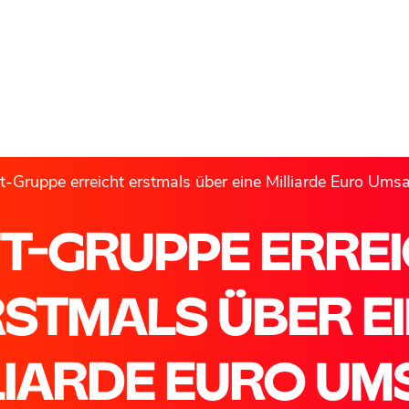
t-Gruppe erreicht erstmals über eine Milliarde Euro Ums
T-GRUPPE ERRE
STMALS ÜBER E
LIARDE EURO UM