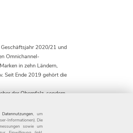
m Geschäftsjahr 2020/21 und
ilen Omnichannel-
 Marken in zehn Ländern,
. Seit Ende 2019 gehört die
geber der Oberpfalz, sondern
Mal in Folge als Top-
r Otto Group. Weitere
n
Datennutzungen
, um
ser-Informationen). Die
tsmessungen sowie um
 Einwilligung (inkl.