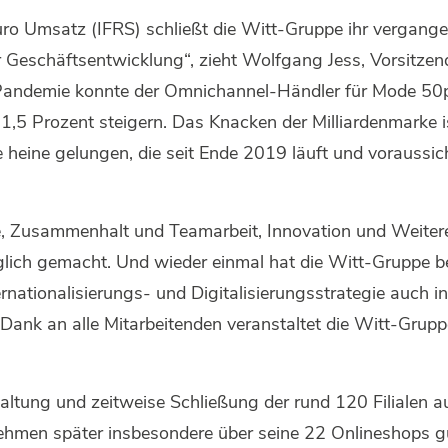
uro Umsatz (IFRS) schließt die Witt-Gruppe ihr vergange
er Geschäftsentwicklung“, zieht Wolfgang Jess, Vorsitze
a-Pandemie konnte der Omnichannel-Händler für Mode 50
 1,5 Prozent steigern. Das Knacken der Milliardenmarke 
e heine gelungen, die seit Ende 2019 läuft und voraussi
, Zusammenhalt und Teamarbeit, Innovation und Weite
glich gemacht. Und wieder einmal hat die Witt-Gruppe be
nationalisierungs- und Digitalisierungsstrategie auch i
 Dank an alle Mitarbeitenden veranstaltet die Witt-Gruppe 
altung und zeitweise Schließung der rund 120 Filialen 
hmen später insbesondere über seine 22 Onlineshops gu