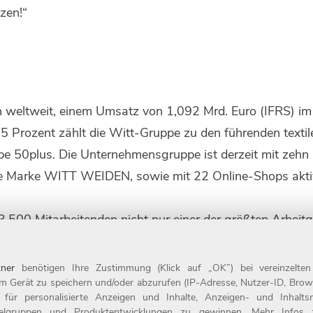
zen!“
n weltweit, einem Umsatz von 1,092 Mrd. Euro (IFRS) i
35 Prozent zählt die Witt-Gruppe zu den führenden text
pe 50plus. Die Unternehmensgruppe ist derzeit mit zehn
e Marke WITT WEIDEN, sowie mit 22 Online-Shops aktiv
.
3.500 Mitarbeitenden nicht nur einer der größten Arbeit
 Deutschlands: 2021 wurde das Unternehmen zum neunten 
eit 1987 ist das Unternehmen mit Sitz in Weiden Teil de
ner
benötigen Ihre Zustimmung (Klick auf „OK”) bei vereinzelte
er www.witt-gruppe.eu.
m Gerät zu speichern und/oder abzurufen (IP-Adresse, Nutzer-ID, Brow
t für personalisierte Anzeigen und Inhalte, Anzeigen- und Inhal
ielgruppen und Produktentwicklungen zu gewinnen. Mehr Infos zur