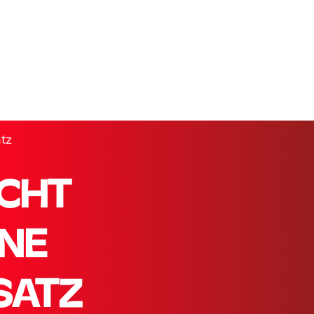
atz
ICHT
INE
SATZ