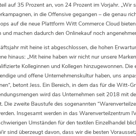
il auf 35 Prozent an, von 24 Prozent im Vorjahr. „Wir s
rkampagnen, in die Offensive gegangen – die genau richt
ops auf die neue Plattform Witt Commerce Cloud bieten
en und machen dadurch den Onlinekauf noch angenehmer
tsjahr mit heine ist abgeschlossen, die hohen Erwartun
e hinaus: „Mit heine haben wir nicht nur unsere Markenf
lifizierte Kolleginnen und Kollegen hinzugewonnen. Die e
ebendige und offene Unternehmenskultur haben, uns anpa
n“, betont Jess. Ein Bereich, in dem das für die Witt-Gr
n Sendungsmengen wird das Unternehmen seit 2018 mit d
. Die zweite Baustufe des sogenannten “Warenverteilzen
den. Insgesamt werden in das Warenverteilzentrum IV r
schwierigen Umständen für den textilen Einzelhandel bli
 „Wir sind überzeugt davon, dass wir die besten Vorausse