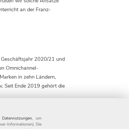
begrüßen wir solche Ansätze
terricht an der Franz-
m Geschäftsjahr 2020/21 und
ilen Omnichannel-
 Marken in zehn Ländern,
. Seit Ende 2019 gehört die
geber der Oberpfalz, sondern
Mal in Folge als Top-
n
Datennutzungen
, um
r Otto Group. Die Otto Group
ser-Informationen). Die