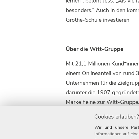
lernen“, betont Jess. „Als vie
besonders.“ Auch in den komm
Grothe-Schule investieren.
Über die Witt-Gruppe
Mit 21,1 Millionen Kund*inne
einem Onlineanteil von rund 
Unternehmen für die Zielgrup
darunter die 1907 gegründet
Marke heine zur Witt-Gruppe
Die Witt-Gruppe ist mit rund 
Cookies erlauben?
auch einer der beliebtesten
Wir und unsere Part
Arbeitgeber ausgezeichnet. S
Informationen auf eine