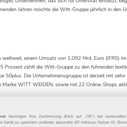
lfältiges Unternehmen, das sich für Diversität einsetzt, 
enden Jahren möchte die Witt-Gruppe jährlich in den Un
n weltweit, einem Umsatz von 1,092 Mrd. Euro (IFRS) i
35 Prozent zählt die Witt-Gruppe zu den führenden text
pe 50plus. Die Unternehmensgruppe ist derzeit mit zehn
e Marke WITT WEIDEN, sowie mit 22 Online-Shops aktiv
.
3.500 Mitarbeitenden nicht nur einer der größten Arbeit
 Deutschlands: 2021 wurde das Unternehmen zum neunten 
ner
benötigen Ihre Zustimmung (Klick auf „OK”) bei vereinzelte
eit 1987 ist das Unternehmen mit Sitz in Weiden Teil de
m Gerät zu speichern und/oder abzurufen (IP-Adresse, Nutzer-ID, Brow