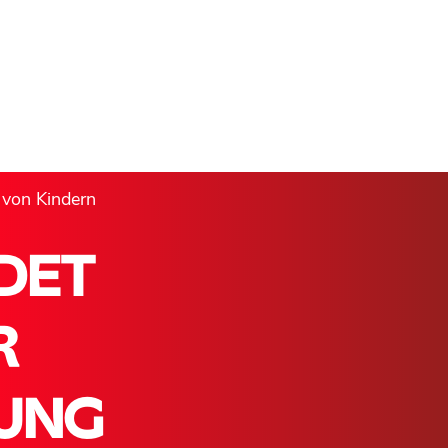
 von Kindern
DET
R
DUNG