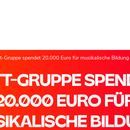
t-Gruppe spendet 20.000 Euro für musikalische Bildung
TT-GRUPPE SPEN
20.000 EURO FÜ
IKALISCHE BIL