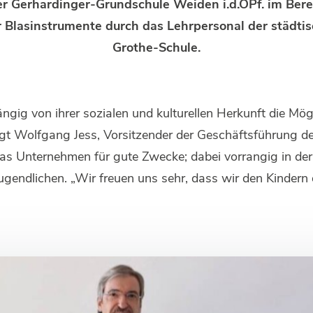
der Gerhardinger-Grundschule Weiden i.d.OPf. im Bere
 Blasinstrumente durch das Lehrpersonal der städti
Grothe-Schule.
gig von ihrer sozialen und kulturellen Herkunft die Mög
t Wolfgang Jess, Vorsitzender der Geschäftsführung der
 das Unternehmen für gute Zwecke; dabei vorrangig in d
Jugendlichen. „Wir freuen uns sehr, dass wir den Kinde