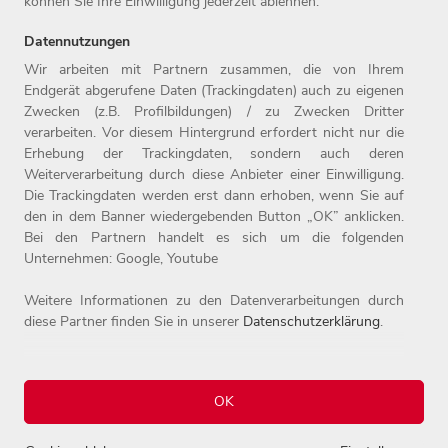
können Sie Ihre Einwilligung jederzeit ablehnen.
größten Onlinehändlern. Weitere Informationen finden Sie
unter www.witt-gruppe.eu.
Datennutzungen
Wir arbeiten mit Partnern zusammen, die von Ihrem
Endgerät abgerufene Daten (Trackingdaten) auch zu eigenen
Zwecken (z.B. Profilbildungen) / zu Zwecken Dritter
Home
Jobs
Kontakt
verarbeiten. Vor diesem Hintergrund erfordert nicht nur die
Arbeitgeber
Einstiegslevel
Impressum
Erhebung der Trackingdaten, sondern auch deren
Benefits
Arbeitsfelder
Datenschutz
Weiterverarbeitung durch diese Anbieter einer Einwilligung.
Die Trackingdaten werden erst dann erhoben, wenn Sie auf
den in dem Banner wiedergebenden Button „OK” anklicken.
Bei den Partnern handelt es sich um die folgenden
Unternehmen: Google, Youtube
Weitere Informationen zu den Datenverarbeitungen durch
diese Partner finden Sie in unserer
Datenschutzerklärung
.
© 2026 Witt-Gruppe.
Alle Rechte vorbehalten.
OK
Einstellungen