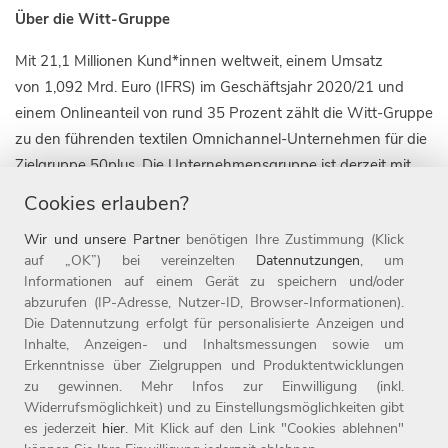
Über die Witt-Gruppe
Mit 21,1 Millionen Kund*innen weltweit, einem Umsatz
von 1,092 Mrd. Euro (IFRS) im Geschäftsjahr 2020/21 und
einem Onlineanteil von rund 35 Prozent zählt die Witt-Gruppe
zu den führenden textilen Omnichannel-Unternehmen für die
Zielgruppe 50plus. Die Unternehmensgruppe ist derzeit mit
zehn Marken in zehn Ländern, darunter die 1907 gegründete
Cookies erlauben?
Marke WITT WEIDEN, sowie mit 22 Online-Shops aktiv. Seit
Wir und unsere Partner
benötigen Ihre Zustimmung (Klick
Ende 2019 gehört die Marke heine zur Witt-Gruppe.
auf „OK”) bei vereinzelten
Datennutzungen
, um
Die Witt-Gruppe ist mit rund 3.500 Mitarbeitenden nicht nur
Informationen auf einem Gerät zu speichern und/oder
einer der größten Arbeitgeber der Oberpfalz, sondern auch
abzurufen (IP-Adresse, Nutzer-ID, Browser-Informationen).
einer der beliebtesten Deutschlands: 2021 wurde das
Die Datennutzung erfolgt für personalisierte Anzeigen und
Inhalte, Anzeigen- und Inhaltsmessungen sowie um
Unternehmen zum neunten Mal in Folge als Top-Arbeitgeber
Erkenntnisse über Zielgruppen und Produktentwicklungen
ausgezeichnet. Seit 1987 ist das Unternehmen mit Sitz in
zu gewinnen. Mehr Infos zur Einwilligung (inkl.
Weiden Teil der Otto Group. Die Otto Group gehört mit einem
Widerrufsmöglichkeit) und zu Einstellungsmöglichkeiten gibt
Onlineumsatz von rund 9,9 Milliarden Euro zu den weltweit
es jederzeit
hier
. Mit Klick auf den Link "Cookies ablehnen"