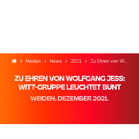
Medien
News
2021
Zu Ehren von Wolfgang Jess: Witt-Gruppe leuchtet bunt
ZU EHREN VON WOLFGANG JESS:
WITT-GRUPPE LEUCHTET BUNT
WEIDEN, DEZEMBER 2021.