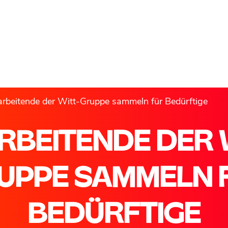
arbeitende der Witt-Gruppe sammeln für Bedürftige
RBEITENDE DER 
UPPE SAMMELN 
BEDÜRFTIGE