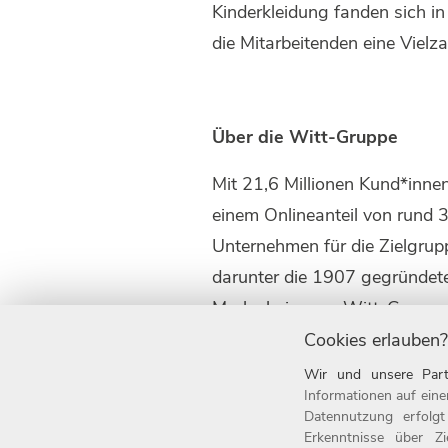
Kinderkleidung fanden sich i
die Mitarbeitenden eine Viel
Über die Witt-Gruppe
Mit 21,6 Millionen Kund*inne
einem Onlineanteil von rund 
Unternehmen für die Zielgrup
darunter die 1907 gegründet
Marke heine zur Witt-Gruppe
Cookies erlauben?
Die Witt-Gruppe ist mit rund 
Wir und unsere Part
auch einer der beliebtesten
Informationen auf eine
Arbeitgeber ausgezeichnet. S
Datennutzung erfolg
Erkenntnisse über Z