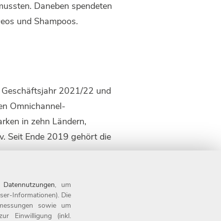
n mussten. Daneben spendeten
e Deos und Shampoos.
m Geschäftsjahr 2021/22 und
ilen Omnichannel-
arken in zehn Ländern,
. Seit Ende 2019 gehört die
geber der Oberpfalz, sondern
n
Datennutzungen
, um
Mal in Folge als Top-
ser-Informationen). Die
r Otto Group. Weitere
tsmessungen sowie um
 Einwilligung (inkl.