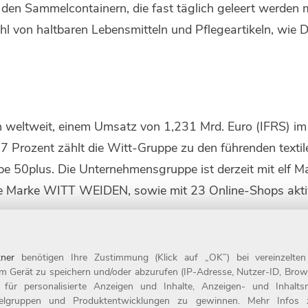
n den Sammelcontainern, die fast täglich geleert werde
zahl von haltbaren Lebensmitteln und Pflegeartikeln, wi
n weltweit, einem Umsatz von 1,231 Mrd. Euro (IFRS) i
37 Prozent zählt die Witt-Gruppe zu den führenden text
pe 50plus. Die Unternehmensgruppe ist derzeit mit elf M
e Marke WITT WEIDEN, sowie mit 23 Online-Shops aktiv
.
3.700 Mitarbeitenden nicht nur einer der größten Arbeit
ner
benötigen Ihre Zustimmung (Klick auf „OK”) bei vereinzelte
 Deutschlands: 2022 wurde das Unternehmen zum zehnten 
m Gerät zu speichern und/oder abzurufen (IP-Adresse, Nutzer-ID, Brow
eit 1987 ist das Unternehmen mit Sitz in Weiden Teil de
t für personalisierte Anzeigen und Inhalte, Anzeigen- und Inhal
ielgruppen und Produktentwicklungen zu gewinnen. Mehr Infos zur