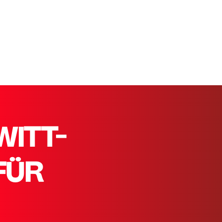
WITT-
FÜR