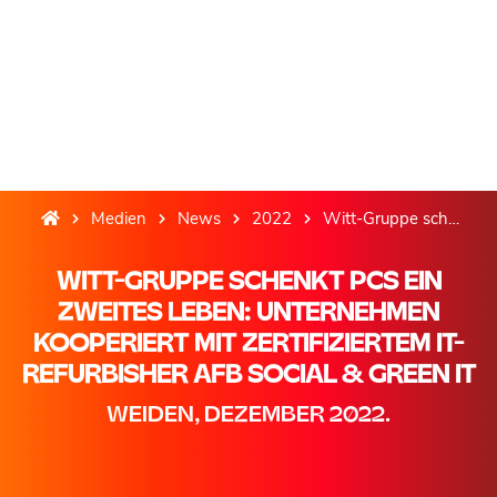
Medien
News
2022
Witt-Gruppe schenkt PCs ein zweites Leben: Unternehmen kooperiert mit zertifiziertem IT-Refurbisher AfB social & green IT
WITT-GRUPPE SCHENKT PCS EIN
ZWEITES LEBEN: UNTERNEHMEN
KOOPERIERT MIT ZERTIFIZIERTEM IT-
REFURBISHER AFB SOCIAL & GREEN IT
WEIDEN, DEZEMBER 2022.