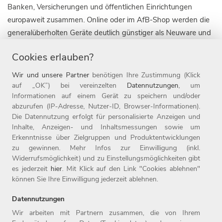
Banken, Versicherungen und öffentlichen Einrichtungen
europaweit zusammen. Online oder im AfB-Shop werden die
generalüberholten Geräte deutlich günstiger als Neuware und
mit mindestens 12 Monaten Garantie verkauft. Auf diese
Cookies erlauben?
Weise werden Neuproduktionen vermieden und damit
Emissionen und Elektroschrott reduziert sowie wertvolle
Wir und unsere Partner
benötigen Ihre Zustimmung (Klick
Ressourcen geschont. Gleichzeitig setzt das
auf „OK”) bei vereinzelten
Datennutzungen
, um
Informationen auf einem Gerät zu speichern und/oder
Sozialunternehmen auf Inklusion: 45 % der rund 650
abzurufen (IP-Adresse, Nutzer-ID, Browser-Informationen).
Angestellten sind schwerbehindert. Damit ist AfB das größte
Die Datennutzung erfolgt für personalisierte Anzeigen und
gemeinnützige IT-Unternehmen Europas. Für dieses Green-IT-
Inhalte, Anzeigen- und Inhaltsmessungen sowie um
Konzept wurde AfB unter anderem mit dem IT Distri Award
Erkenntnisse über Zielgruppen und Produktentwicklungen
zu gewinnen. Mehr Infos zur Einwilligung (inkl.
Refurbishing & Remarketing (2023), mit dem Deutschen
Widerrufsmöglichkeit) und zu Einstellungsmöglichkeiten gibt
Nachhaltigkeitspreis (2021) und als Leading Employer 2022
es jederzeit
hier
. Mit Klick auf den Link "Cookies ablehnen"
ausgezeichnet.
können Sie Ihre Einwilligung jederzeit ablehnen.
Datennutzungen
Wir arbeiten mit Partnern zusammen, die von Ihrem