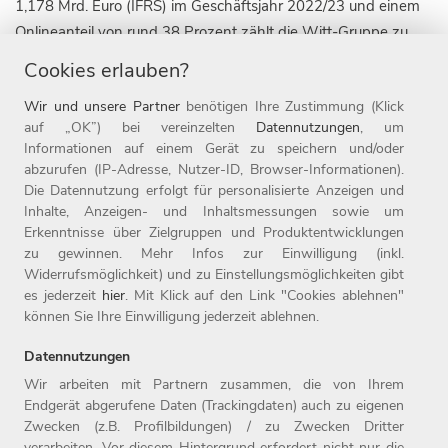
1,178 Mrd. Euro (IFRS) im Geschäftsjahr 2022/23 und einem
Onlineanteil von rund 38 Prozent zählt die Witt-Gruppe zu
den führenden textilen Omnichannel-Unternehmen für die
Cookies erlauben?
Zielgruppe 50plus. Die Unternehmensgruppe ist derzeit mit
Wir und unsere Partner
benötigen Ihre Zustimmung (Klick
neun Marken in zehn Ländern, darunter die 1907 gegründete
auf „OK”) bei vereinzelten
Datennutzungen
, um
Marke WITT WEIDEN, sowie mit 22 Online-Shops aktiv. Seit
Informationen auf einem Gerät zu speichern und/oder
Ende 2019 gehört die Marke heine zur Witt-Gruppe.
abzurufen (IP-Adresse, Nutzer-ID, Browser-Informationen).
Die Witt-Gruppe ist mit rund 3.700 Mitarbeitenden nicht nur
Die Datennutzung erfolgt für personalisierte Anzeigen und
Inhalte, Anzeigen- und Inhaltsmessungen sowie um
einer der größten Arbeitgeber der Oberpfalz, sondern auch
Erkenntnisse über Zielgruppen und Produktentwicklungen
einer der beliebtesten Deutschlands: 2023 wurde das
zu gewinnen. Mehr Infos zur Einwilligung (inkl.
Unternehmen zum elften Mal in Folge als Top-Arbeitgeber
Widerrufsmöglichkeit) und zu Einstellungsmöglichkeiten gibt
ausgezeichnet. Seit 1987 ist das Unternehmen mit Sitz in
es jederzeit
hier
. Mit Klick auf den Link "Cookies ablehnen"
können Sie Ihre Einwilligung jederzeit ablehnen.
Weiden Teil der Otto Group. Weitere Informationen finden Sie
unter www.witt-gruppe.eu.
Datennutzungen
Wir arbeiten mit Partnern zusammen, die von Ihrem
Endgerät abgerufene Daten (Trackingdaten) auch zu eigenen
Zwecken (z.B. Profilbildungen) / zu Zwecken Dritter
Home
Jobs
Kontakt
verarbeiten. Vor diesem Hintergrund erfordert nicht nur die