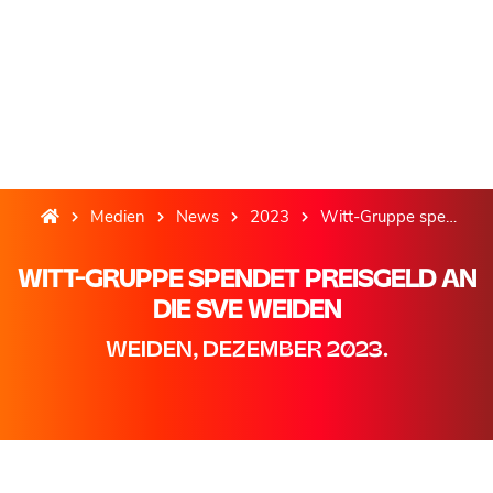
Medien
News
2023
Witt-Gruppe spendet Preisgeld an die SVE Weiden
WITT-GRUPPE SPENDET PREISGELD AN
DIE SVE WEIDEN
WEIDEN, DEZEMBER 2023.