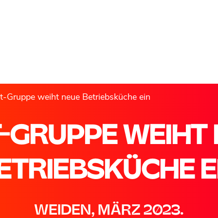
t-Gruppe weiht neue Betriebsküche ein
-GRUPPE WEIHT
ETRIEBSKÜCHE E
WEIDEN, MÄRZ 2023.