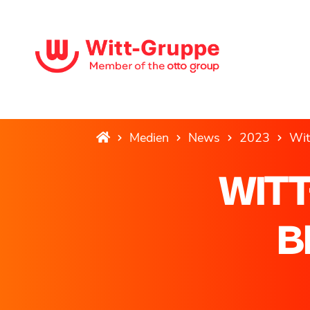
Medien
News
2023
Wit
WITT
B