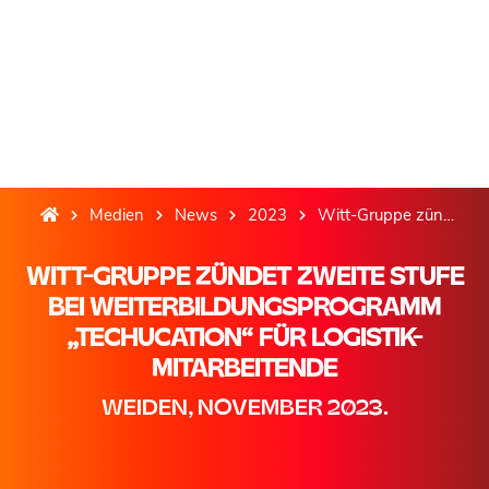
Medien
News
2023
Witt-Gruppe zündet zweite Stufe bei Weiterbildungsprogramm „TechUcation“ für Logistik-Mitarbeitende
WITT-GRUPPE ZÜNDET ZWEITE STUFE
BEI WEITERBILDUNGSPROGRAMM
„TECHUCATION“ FÜR LOGISTIK-
MITARBEITENDE
WEIDEN, NOVEMBER 2023.