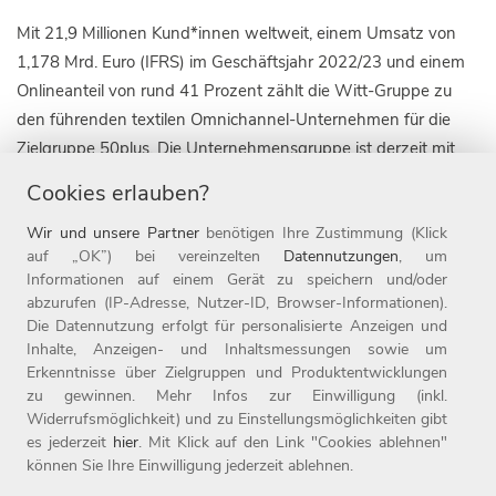
Mit 21,9 Millionen Kund*innen weltweit, einem Umsatz von
1,178 Mrd. Euro (IFRS) im Geschäftsjahr 2022/23 und einem
Onlineanteil von rund 41 Prozent zählt die Witt-Gruppe zu
den führenden textilen Omnichannel-Unternehmen für die
Zielgruppe 50plus. Die Unternehmensgruppe ist derzeit mit
neun Marken in zehn Ländern, darunter die 1907 gegründete
Cookies erlauben?
Marke WITT WEIDEN, sowie mit 22 Online-Shops aktiv. Seit
Wir und unsere Partner
benötigen Ihre Zustimmung (Klick
Ende 2019 gehört die Marke heine zur Witt-Gruppe.
auf „OK”) bei vereinzelten
Datennutzungen
, um
Informationen auf einem Gerät zu speichern und/oder
Die Witt-Gruppe ist mit rund 3.700 Mitarbeitenden nicht nur
abzurufen (IP-Adresse, Nutzer-ID, Browser-Informationen).
einer der größten Arbeitgeber der Oberpfalz, sondern auch
Die Datennutzung erfolgt für personalisierte Anzeigen und
einer der beliebtesten Deutschlands: 2023 wurde das
Inhalte, Anzeigen- und Inhaltsmessungen sowie um
Unternehmen zum elften Mal in Folge als Top-Arbeitgeber
Erkenntnisse über Zielgruppen und Produktentwicklungen
ausgezeichnet. Seit 1987 ist das Unternehmen mit Sitz in
zu gewinnen. Mehr Infos zur Einwilligung (inkl.
Widerrufsmöglichkeit) und zu Einstellungsmöglichkeiten gibt
Weiden Teil der Otto Group. Weitere Informationen finden Sie
es jederzeit
hier
. Mit Klick auf den Link "Cookies ablehnen"
unter www.witt-gruppe.eu.
können Sie Ihre Einwilligung jederzeit ablehnen.