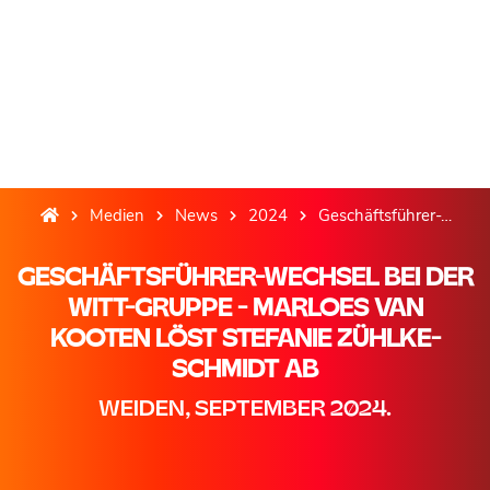
Medien
News
2024
Geschäftsführer-Wechsel bei der Witt-Gruppe - Marloes van Kooten löst Stefanie Zühlke-Schmidt ab
GESCHÄFTSFÜHRER-WECHSEL BEI DER
WITT-GRUPPE - MARLOES VAN
KOOTEN LÖST STEFANIE ZÜHLKE-
SCHMIDT AB
WEIDEN, SEPTEMBER 2024.