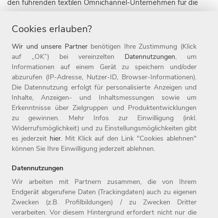
den führenden textilen Omnichannel-Unternehmen für die
Zielgruppe 50plus. Die Unternehmensgruppe ist derzeit mit
Cookies erlauben?
acht Marken in zehn Ländern, darunter die 1907 gegründete
Marke Witt, sowie mit 20 Online-Shops aktiv. Daneben ist das
Wir und unsere Partner
benötigen Ihre Zustimmung (Klick
Weidener Unternehmen auch mit rund 110 Filialen im
auf „OK”) bei vereinzelten
Datennutzungen
, um
stationären Handel vertreten. Seit Ende 2019 gehört die
Informationen auf einem Gerät zu speichern und/oder
abzurufen (IP-Adresse, Nutzer-ID, Browser-Informationen).
Marke heine zur Witt-Gruppe.
Die Datennutzung erfolgt für personalisierte Anzeigen und
Inhalte, Anzeigen- und Inhaltsmessungen sowie um
Die Witt-Gruppe ist mit rund 3.700 Mitarbeitenden nicht nur
Erkenntnisse über Zielgruppen und Produktentwicklungen
einer der größten Arbeitgeber der Oberpfalz, sondern auch
zu gewinnen. Mehr Infos zur Einwilligung (inkl.
einer der beliebtesten Deutschlands und gehört zu den rund
Widerrufsmöglichkeit) und zu Einstellungsmöglichkeiten gibt
fünf Prozent der beliebtesten Unternehmen auf kununu. Seit
es jederzeit
hier
. Mit Klick auf den Link "Cookies ablehnen"
können Sie Ihre Einwilligung jederzeit ablehnen.
1987 ist die Witt-Gruppe Teil der Otto Group. Weitere
Informationen finden Sie unter www.witt-gruppe.eu.
Datennutzungen
Wir arbeiten mit Partnern zusammen, die von Ihrem
Endgerät abgerufene Daten (Trackingdaten) auch zu eigenen
Zwecken (z.B. Profilbildungen) / zu Zwecken Dritter
Home
Jobs
Kontakt
verarbeiten. Vor diesem Hintergrund erfordert nicht nur die