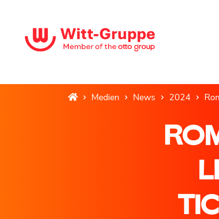
Medien
News
2024
Rom
ROM
L
TI