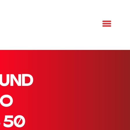
0
 UND
SO
 50