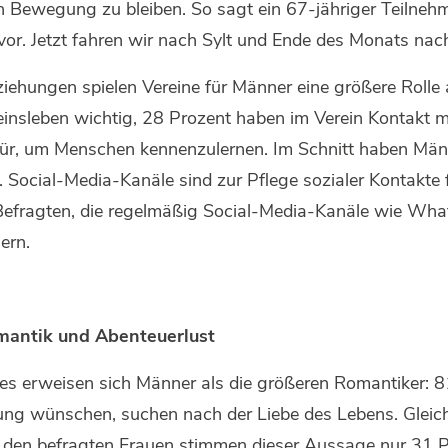
t in Bewegung zu bleiben. So sagt ein 67-jähriger Teilneh
 vor. Jetzt fahren wir nach Sylt und Ende des Monats na
iehungen spielen Vereine für Männer eine größere Rolle 
einsleben wichtig, 28 Prozent haben im Verein Kontakt 
afür, um Menschen kennenzulernen. Im Schnitt haben Mä
. Social-Media-Kanäle sind zur Pflege sozialer Kontakte
n Befragten, die regelmäßig Social-Media-Kanäle wie Wh
nern.
mantik und Abenteuerlust
ees erweisen sich Männer als die größeren Romantiker: 8
ehung wünschen, suchen nach der Liebe des Lebens. Gleic
 den befragten Frauen stimmen dieser Aussage nur 31 Pr