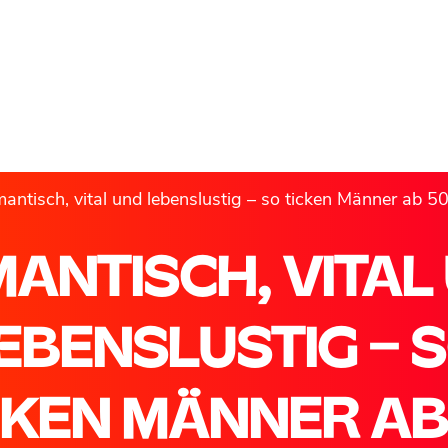
antisch, vital und lebenslustig – so ticken Männer ab 5
ANTISCH, VITAL
EBENSLUSTIG – 
CKEN MÄNNER AB