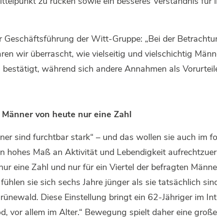
ittelpunkt zu rücken sowie ein besseres Verständnis für
er Geschäftsführung der Witt-Gruppe: „Bei der Betracht
n wir überrascht, wie vielseitig und vielschichtig Män
 bestätigt, während sich andere Annahmen als Vorurtei
ür Männer von heute nur eine Zahl
r sind furchtbar stark“ – und das wollen sie auch im fo
in hohes Maß an Aktivität und Lebendigkeit aufrechtzuer
 nur eine Zahl und nur für ein Viertel der befragten Männe
 fühlen sie sich sechs Jahre jünger als sie tatsächlich si
Grünewald. Diese Einstellung bringt ein 62-Jähriger im In
Tod, vor allem im Alter.“ Bewegung spielt daher eine groß