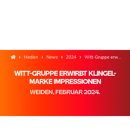
Medien
News
2024
Witt-Gruppe erwirbt KLiNGEL-Marke IMPRESSIONEN
WITT-GRUPPE ERWIRBT KLINGEL-
MARKE IMPRESSIONEN
WEIDEN, FEBRUAR 2024.