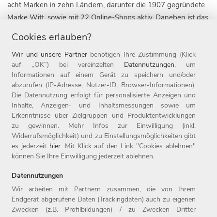
acht Marken in zehn Ländern, darunter die 1907 gegründete
Marke Witt, sowie mit 22 Online-Shops aktiv. Daneben ist das
Weidener Unternehmen auch mit rund 110 Filialen im
Cookies erlauben?
stationären Handel vertreten. Seit Ende 2019 gehört die
Wir und unsere Partner
benötigen Ihre Zustimmung (Klick
Marke heine zur Witt-Gruppe.
auf „OK”) bei vereinzelten
Datennutzungen
, um
Informationen auf einem Gerät zu speichern und/oder
Die Witt-Gruppe ist mit rund 3.700 Mitarbeitenden nicht nur
abzurufen (IP-Adresse, Nutzer-ID, Browser-Informationen).
einer der größten Arbeitgeber der Oberpfalz, sondern auch
Die Datennutzung erfolgt für personalisierte Anzeigen und
einer der beliebtesten Deutschlands: 2023 wurde das
Inhalte, Anzeigen- und Inhaltsmessungen sowie um
Unternehmen zum elften Mal in Folge als Top-Arbeitgeber
Erkenntnisse über Zielgruppen und Produktentwicklungen
ausgezeichnet. Seit 1987 ist das Unternehmen mit Sitz in
zu gewinnen. Mehr Infos zur Einwilligung (inkl.
Widerrufsmöglichkeit) und zu Einstellungsmöglichkeiten gibt
Weiden Teil der Otto Group. Weitere Informationen finden Sie
es jederzeit
hier
. Mit Klick auf den Link "Cookies ablehnen"
unter www.witt-gruppe.eu.
können Sie Ihre Einwilligung jederzeit ablehnen.
Datennutzungen
Wir arbeiten mit Partnern zusammen, die von Ihrem
Endgerät abgerufene Daten (Trackingdaten) auch zu eigenen
Zwecken (z.B. Profilbildungen) / zu Zwecken Dritter
Home
Jobs
Kontakt