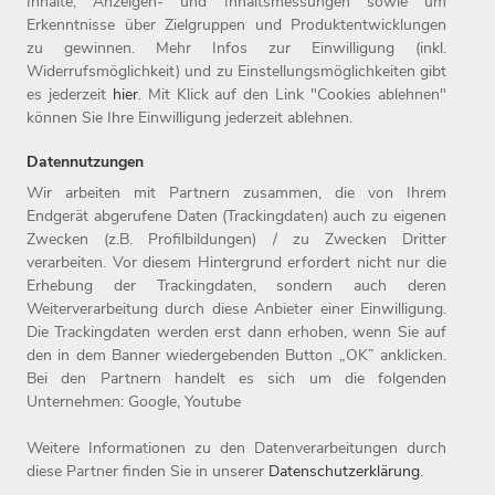
Inhalte, Anzeigen- und Inhaltsmessungen sowie um
einer der beliebtesten Deutschlands und gehört zu den rund
Erkenntnisse über Zielgruppen und Produktentwicklungen
fünf Prozent der beliebtesten Unternehmen auf kununu. Seit
zu gewinnen. Mehr Infos zur Einwilligung (inkl.
Widerrufsmöglichkeit) und zu Einstellungsmöglichkeiten gibt
1987 ist die Witt-Gruppe Teil der Otto Group. Weitere
es jederzeit
hier
. Mit Klick auf den Link "Cookies ablehnen"
Informationen finden Sie unter www.witt-gruppe.eu.
können Sie Ihre Einwilligung jederzeit ablehnen.
Datennutzungen
Wir arbeiten mit Partnern zusammen, die von Ihrem
Endgerät abgerufene Daten (Trackingdaten) auch zu eigenen
Zwecken (z.B. Profilbildungen) / zu Zwecken Dritter
Home
Jobs
Kontakt
verarbeiten. Vor diesem Hintergrund erfordert nicht nur die
Arbeitgeber
Einstiegslevel
Impressum
Erhebung der Trackingdaten, sondern auch deren
Benefits
Arbeitsfelder
Datenschutz
Weiterverarbeitung durch diese Anbieter einer Einwilligung.
Die Trackingdaten werden erst dann erhoben, wenn Sie auf
den in dem Banner wiedergebenden Button „OK” anklicken.
Bei den Partnern handelt es sich um die folgenden
Unternehmen: Google, Youtube
Weitere Informationen zu den Datenverarbeitungen durch
diese Partner finden Sie in unserer
Datenschutzerklärung
.