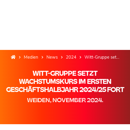
Medien
News
2024
Witt-Gruppe setzt Wachstumskurs im ersten Geschäftshalbjahr 2024/25 fort
WITT-GRUPPE SETZT
WACHSTUMSKURS IM ERSTEN
GESCHÄFTSHALBJAHR 2024/25 FORT
WEIDEN, NOVEMBER 2024.