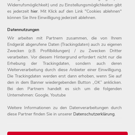
Informationen finden Sie unter
www.witt-gruppe.eu.
Widerrufsmöglichkeit) und zu Einstellungsmöglichkeiten gibt
es jederzeit
hier
. Mit Klick auf den Link "Cookies ablehnen"
können Sie Ihre Einwilligung jederzeit ablehnen.
Datennutzungen
Wir arbeiten mit Partnern zusammen, die von Ihrem
Endgerät abgerufene Daten (Trackingdaten) auch zu eigenen
Zwecken (z.B. Profilbildungen) / zu Zwecken Dritter
Home
Jobs
Kontakt
verarbeiten. Vor diesem Hintergrund erfordert nicht nur die
Arbeitgeber
Einstiegslevel
Impressum
Erhebung der Trackingdaten, sondern auch deren
Benefits
Arbeitsfelder
Datenschutz
Weiterverarbeitung durch diese Anbieter einer Einwilligung.
Die Trackingdaten werden erst dann erhoben, wenn Sie auf
den in dem Banner wiedergebenden Button „OK” anklicken.
Bei den Partnern handelt es sich um die folgenden
Unternehmen: Google, Youtube
Weitere Informationen zu den Datenverarbeitungen durch
diese Partner finden Sie in unserer
Datenschutzerklärung
.
© 2026 Witt-Gruppe.
Alle Rechte vorbehalten.