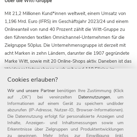
Über die Witt-Gruppe
Mit 21,2 Millionen Kund*innen weltweit, einem Umsatz von
1,196 Mrd. Euro (IFRS) im Geschäftsjahr 2023/24 und einem
Onlineanteil von rund 40 Prozent zählt die Witt-Gruppe zu
den führenden textilen Omnichannel-Unternehmen für die
Zielgruppe 50plus. Die Unternehmensgruppe ist derzeit mit
acht Marken in zehn Ländern, darunter die 1907 gegründete
Marke Witt, sowie mit 20 Online-Shops aktiv. Daneben ist das
Weidener Unternehmen auch mit rund 110 Filialen im
stationären Handel vertreten. Seit Ende 2019 gehört die
Cookies erlauben?
Marke heine zur Witt-Gruppe.
Wir und unsere Partner
benötigen Ihre Zustimmung (Klick
auf „OK”) bei vereinzelten
Datennutzungen
, um
Die Witt-Gruppe ist mit rund 3.700 Mitarbeitenden nicht nur
Informationen auf einem Gerät zu speichern und/oder
einer der größten Arbeitgeber der Oberpfalz, sondern auch
abzurufen (IP-Adresse, Nutzer-ID, Browser-Informationen).
einer der beliebtesten Deutschlands und gehört zu den rund
Die Datennutzung erfolgt für personalisierte Anzeigen und
fünf Prozent der beliebtesten Unternehmen auf kununu. Seit
Inhalte, Anzeigen- und Inhaltsmessungen sowie um
Erkenntnisse über Zielgruppen und Produktentwicklungen
1987 ist die Witt-Gruppe Teil der Otto Group. Weitere
zu gewinnen. Mehr Infos zur Einwilligung (inkl.