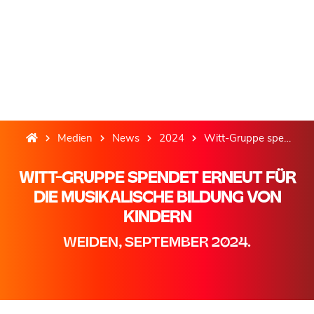
Medien
News
2024
Witt-Gruppe spendet erneut für die musikalische Bildung von Kindern
WITT-GRUPPE SPENDET ERNEUT FÜR
DIE MUSIKALISCHE BILDUNG VON
KINDERN
WEIDEN, SEPTEMBER 2024.