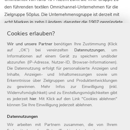
den führenden textilen Omnichannel-Unternehmen für die
Zielgruppe 50plus. Die Unternehmensgruppe ist derzeit mit
acht Marken in zehn Ländern, darunter die 1907 gegründete
Marke Witt, sowie mit 20 Online-Shops aktiv. Daneben ist das
Cookies erlauben?
Weidener Unternehmen auch mit rund 110 Filialen im
Wir und unsere Partner
benötigen Ihre Zustimmung (Klick
stationären Handel vertreten. Seit Ende 2019 gehört die
auf „OK”) bei vereinzelten
Datennutzungen
, um
Marke heine zur Witt-Gruppe.
Informationen auf einem Gerät zu speichern und/oder
abzurufen (IP-Adresse, Nutzer-ID, Browser-Informationen).
Die Witt-Gruppe ist mit rund 3.700 Mitarbeitenden nicht nur
Die Datennutzung erfolgt für personalisierte Anzeigen und
einer der größten Arbeitgeber der Oberpfalz, sondern auch
Inhalte, Anzeigen- und Inhaltsmessungen sowie um
einer der beliebtesten Deutschlands und gehört zu den rund
Erkenntnisse über Zielgruppen und Produktentwicklungen
zu gewinnen. Mehr Infos zur Einwilligung (inkl.
fünf Prozent der beliebtesten Unternehmen auf kununu. Seit
Widerrufsmöglichkeit) und zu Einstellungsmöglichkeiten gibt
1987 ist die Witt-Gruppe Teil der Otto Group. Weitere
es jederzeit
hier
. Mit Klick auf den Link "Cookies ablehnen"
Informationen finden Sie unter www.witt-gruppe.eu.
können Sie Ihre Einwilligung jederzeit ablehnen.
Datennutzungen
Wir arbeiten mit Partnern zusammen, die von Ihrem