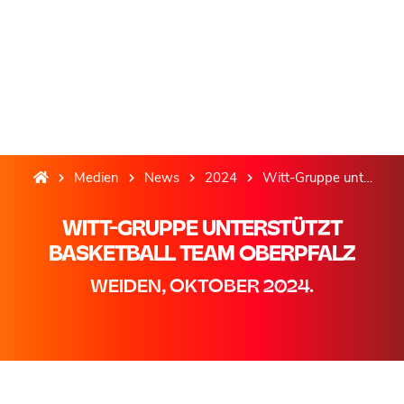
Medien
News
2024
Witt-Gruppe unterstützt Basketball Team Oberpfalz
WITT-GRUPPE UNTERSTÜTZT
BASKETBALL TEAM OBERPFALZ
WEIDEN, OKTOBER 2024.