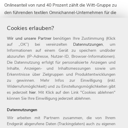
Onlineanteil von rund 40 Prozent zählt die Witt-Gruppe zu
den führenden textilen Omnichannel-Unternehmen für die
Zielgruppe 50plus. Die Unternehmensgruppe ist derzeit mit
Cookies erlauben?
acht Marken in zehn Ländern, darunter die 1907 gegründete
Marke Witt, sowie mit 20 Online-Shops aktiv. Daneben ist das
Wir und unsere Partner
benötigen Ihre Zustimmung (Klick
Weidener Unternehmen auch mit rund 110 Filialen im
auf „OK”) bei vereinzelten
Datennutzungen
, um
stationären Handel vertreten. Seit Ende 2019 gehört die
Informationen auf einem Gerät zu speichern und/oder
abzurufen (IP-Adresse, Nutzer-ID, Browser-Informationen).
Marke heine zur Witt-Gruppe.
Die Datennutzung erfolgt für personalisierte Anzeigen und
Inhalte, Anzeigen- und Inhaltsmessungen sowie um
Die Witt-Gruppe ist mit rund 3.700 Mitarbeitenden nicht nur
Erkenntnisse über Zielgruppen und Produktentwicklungen
einer der größten Arbeitgeber der Oberpfalz, sondern auch
zu gewinnen. Mehr Infos zur Einwilligung (inkl.
einer der beliebtesten Deutschlands und gehört zu den rund
Widerrufsmöglichkeit) und zu Einstellungsmöglichkeiten gibt
fünf Prozent der beliebtesten Unternehmen auf kununu. Seit
es jederzeit
hier
. Mit Klick auf den Link "Cookies ablehnen"
können Sie Ihre Einwilligung jederzeit ablehnen.
1987 ist die Witt-Gruppe Teil der Otto Group. Weitere
Informationen finden Sie unter www.witt-gruppe.eu.
Datennutzungen
Wir arbeiten mit Partnern zusammen, die von Ihrem
Endgerät abgerufene Daten (Trackingdaten) auch zu eigenen