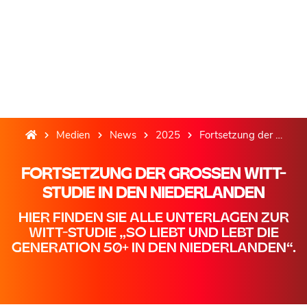
Medien
News
2025
Fortsetzung der großen Witt-Studie: „So liebt und lebt die Generation 50+ in den Niederlanden“
FORTSETZUNG DER GROSSEN WITT-S
TUDIE IN DEN NIEDERLANDEN
HIER FINDEN SIE ALLE UNTERLAGEN ZUR
WITT-STUDIE „SO LIEBT UND LEBT DIE
GENERATION 50+ IN DEN NIEDERLANDEN“.