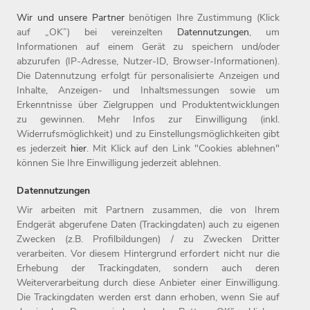
Wir und unsere Partner
benötigen Ihre Zustimmung (Klick
auf „OK”) bei vereinzelten
Datennutzungen
, um
Informationen auf einem Gerät zu speichern und/oder
abzurufen (IP-Adresse, Nutzer-ID, Browser-Informationen).
Die Datennutzung erfolgt für personalisierte Anzeigen und
Inhalte, Anzeigen- und Inhaltsmessungen sowie um
Erkenntnisse über Zielgruppen und Produktentwicklungen
zu gewinnen. Mehr Infos zur Einwilligung (inkl.
Widerrufsmöglichkeit) und zu Einstellungsmöglichkeiten gibt
es jederzeit
hier
. Mit Klick auf den Link "Cookies ablehnen"
können Sie Ihre Einwilligung jederzeit ablehnen.
Datennutzungen
Wir arbeiten mit Partnern zusammen, die von Ihrem
Endgerät abgerufene Daten (Trackingdaten) auch zu eigenen
Zwecken (z.B. Profilbildungen) / zu Zwecken Dritter
Home
Jobs
Kontakt
verarbeiten. Vor diesem Hintergrund erfordert nicht nur die
Arbeitgeber
Einstiegslevel
Impressum
Erhebung der Trackingdaten, sondern auch deren
Benefits
Arbeitsfelder
Datenschutz
Weiterverarbeitung durch diese Anbieter einer Einwilligung.
Die Trackingdaten werden erst dann erhoben, wenn Sie auf