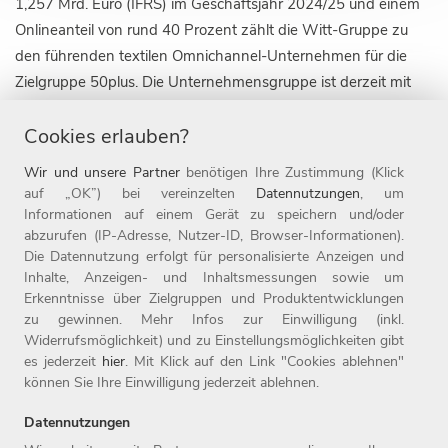
1,257 Mrd. Euro (IFRS) im Geschäftsjahr 2024/25 und einem
Onlineanteil von rund 40 Prozent zählt die Witt-Gruppe zu
den führenden textilen Omnichannel-Unternehmen für die
Zielgruppe 50plus. Die Unternehmensgruppe ist derzeit mit
fünf Markenkonzepten in neun Ländern, darunter die 1907
Cookies erlauben?
gegründete Marke Witt, sowie mit 20 Online-Shops aktiv.
Daneben ist das Weidener Unternehmen auch mit rund 110
Wir und unsere Partner
benötigen Ihre Zustimmung (Klick
Filialen im stationären Handel vertreten. Seit Ende 2019
auf „OK”) bei vereinzelten
Datennutzungen
, um
gehört die Marke heine zur Witt-Gruppe, seit 2025 die Marke
Informationen auf einem Gerät zu speichern und/oder
abzurufen (IP-Adresse, Nutzer-ID, Browser-Informationen).
sheego.
Die Datennutzung erfolgt für personalisierte Anzeigen und
Inhalte, Anzeigen- und Inhaltsmessungen sowie um
Die Witt-Gruppe ist mit rund 3.700 Mitarbeitenden nicht nur
Erkenntnisse über Zielgruppen und Produktentwicklungen
einer der größten Arbeitgeber der Oberpfalz, sondern auch
zu gewinnen. Mehr Infos zur Einwilligung (inkl.
einer der beliebtesten Deutschlands und gehört zu den rund
Widerrufsmöglichkeit) und zu Einstellungsmöglichkeiten gibt
fünf Prozent der beliebtesten Unternehmen auf kununu. Seit
es jederzeit
hier
. Mit Klick auf den Link "Cookies ablehnen"
können Sie Ihre Einwilligung jederzeit ablehnen.
1987 ist die Witt-Gruppe Teil der Otto Group. Weitere
Informationen finden Sie unter www.witt-gruppe.eu.
Datennutzungen