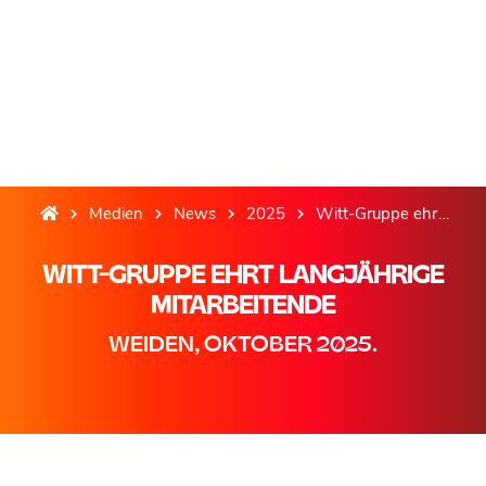
Medien
News
2025
Witt-Gruppe ehrt langjährige Mitarbeitende
WITT-GRUPPE EHRT LANGJÄHRIGE
MITARBEITENDE
WEIDEN, OKTOBER 2025.