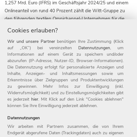
1,257 Mrd. Euro (IFRS) im Geschäftsjahr 2024/25 und einem
Onlineanteil von rund 40 Prozent zählt die Witt-Gruppe zu
den führenden textilen Omnichannel-Unternehmen für die
Zielgruppe 50plus. Die Unternehmensgruppe ist derzeit mit
Cookies erlauben?
fünf Markenkonzepten in zehn Ländern, darunter die 1907
Wir und unsere Partner
benötigen Ihre Zustimmung (Klick
gegründete Marke Witt, sowie mit 20 Online-Shops aktiv.
auf „OK”) bei vereinzelten
Datennutzungen
, um
Daneben ist das Weidener Unternehmen auch mit rund 110
Informationen auf einem Gerät zu speichern und/oder
Filialen im stationären Handel vertreten. Seit Ende 2019
abzurufen (IP-Adresse, Nutzer-ID, Browser-Informationen).
gehört die Marke heine zur Witt-Gruppe.
Die Datennutzung erfolgt für personalisierte Anzeigen und
Inhalte, Anzeigen- und Inhaltsmessungen sowie um
Die Witt-Gruppe ist mit rund 3.700 Mitarbeitenden nicht nur
Erkenntnisse über Zielgruppen und Produktentwicklungen
einer der größten Arbeitgeber der Oberpfalz, sondern auch
zu gewinnen. Mehr Infos zur Einwilligung (inkl.
einer der beliebtesten Deutschlands und gehört zu den rund
Widerrufsmöglichkeit) und zu Einstellungsmöglichkeiten gibt
fünf Prozent der beliebtesten Unternehmen auf kununu. Seit
es jederzeit
hier
. Mit Klick auf den Link "Cookies ablehnen"
können Sie Ihre Einwilligung jederzeit ablehnen.
1987 ist die Witt-Gruppe Teil der Otto Group. Weitere
Informationen finden Sie unter www.witt-gruppe.eu.
Datennutzungen
Wir arbeiten mit Partnern zusammen, die von Ihrem
Endgerät abgerufene Daten (Trackingdaten) auch zu eigenen