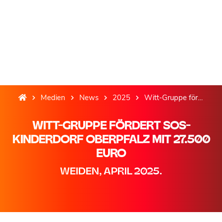
Medien
News
2025
Witt-Gruppe fördert SOS-Kinderdorf Oberpfalz mit 27.500 Euro
WITT-GRUPPE FÖRDERT SOS-
KINDERDORF OBERPFALZ MIT 27.500
EURO
WEIDEN, APRIL 2025.