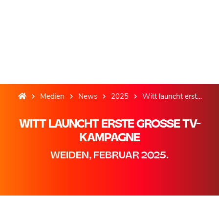
Medien
News
2025
Witt launcht erste große TV-Kampagne
WITT LAUNCHT ERSTE GROSSE TV-K
AMPAGNE
WEIDEN, FEBRUAR 2025.