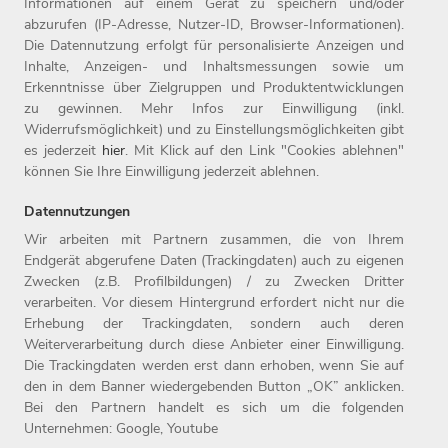
gehört die Marke heine zur Witt-Gruppe, seit 2025 die Marke
Informationen auf einem Gerät zu speichern und/oder
abzurufen (IP-Adresse, Nutzer-ID, Browser-Informationen).
sheego.
Die Datennutzung erfolgt für personalisierte Anzeigen und
Inhalte, Anzeigen- und Inhaltsmessungen sowie um
Die Witt-Gruppe ist mit rund 3.700 Mitarbeitenden nicht nur
Erkenntnisse über Zielgruppen und Produktentwicklungen
einer der größten Arbeitgeber der Oberpfalz, sondern auch
zu gewinnen. Mehr Infos zur Einwilligung (inkl.
einer der beliebtesten Deutschlands und gehört zu den rund
Widerrufsmöglichkeit) und zu Einstellungsmöglichkeiten gibt
fünf Prozent der beliebtesten Unternehmen auf kununu. Seit
es jederzeit
hier
. Mit Klick auf den Link "Cookies ablehnen"
können Sie Ihre Einwilligung jederzeit ablehnen.
1987 ist die Witt-Gruppe Teil der Otto Group. Weitere
Informationen finden Sie unter www.witt-gruppe.eu.
Datennutzungen
Wir arbeiten mit Partnern zusammen, die von Ihrem
Endgerät abgerufene Daten (Trackingdaten) auch zu eigenen
Zwecken (z.B. Profilbildungen) / zu Zwecken Dritter
Home
Jobs
Kontakt
verarbeiten. Vor diesem Hintergrund erfordert nicht nur die
Arbeitgeber
Einstiegslevel
Impressum
Erhebung der Trackingdaten, sondern auch deren
Benefits
Arbeitsfelder
Datenschutz
Weiterverarbeitung durch diese Anbieter einer Einwilligung.
Die Trackingdaten werden erst dann erhoben, wenn Sie auf
den in dem Banner wiedergebenden Button „OK” anklicken.
Bei den Partnern handelt es sich um die folgenden
Unternehmen: Google, Youtube