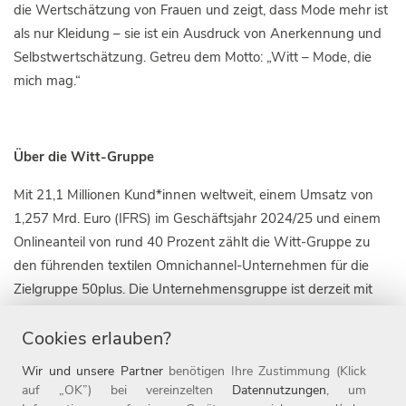
die Wertschätzung von Frauen und zeigt, dass Mode mehr ist
als nur Kleidung – sie ist ein Ausdruck von Anerkennung und
Selbstwertschätzung. Getreu dem Motto: „Witt – Mode, die
mich mag.“
Über die Witt-Gruppe
Mit 21,1 Millionen Kund*innen weltweit, einem Umsatz von
1,257 Mrd. Euro (IFRS) im Geschäftsjahr 2024/25 und einem
Onlineanteil von rund 40 Prozent zählt die Witt-Gruppe zu
den führenden textilen Omnichannel-Unternehmen für die
Zielgruppe 50plus. Die Unternehmensgruppe ist derzeit mit
fünf Markenkonzepten in neun Ländern, darunter die 1907
Cookies erlauben?
gegründete Marke Witt, sowie mit 20 Online-Shops aktiv.
Daneben ist das Weidener Unternehmen auch mit rund 110
Wir und unsere Partner
benötigen Ihre Zustimmung (Klick
Filialen im stationären Handel vertreten. Seit Ende 2019
auf „OK”) bei vereinzelten
Datennutzungen
, um