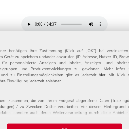
ner
benötigen Ihre Zustimmung (Klick auf „OK”) bei vereinzelte
m Gerät zu speichern und/oder abzurufen (IP-Adresse, Nutzer-ID, Brow
t für personalisierte Anzeigen und Inhalte, Anzeigen- und Inhal
Kontakt
ielgruppen und Produktentwicklungen zu gewinnen. Mehr Infos zur
 und zu Einstellungsmöglichkeiten gibt es jederzeit
hier
. Mit Klick
evel
Impressum
re Einwilligung jederzeit ablehnen.
der
Datenschutz
tnern zusammen, die von Ihrem Endgerät abgerufene Daten (Trackingd
ildungen) / zu Zwecken Dritter verarbeiten. Vor diesem Hintergrund e
daten, sondern auch deren Weiterverarbeitung durch diese Anbieter e
alten.
erst dann erhoben, wenn Sie auf den in dem Banner wiedergebenden 
elt es sich um die folgenden Unternehmen: Google, Youtube