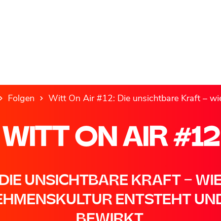
Folgen
Witt On Air #12: Die unsichtbare Kraft – wie Unter
WITT ON AIR #12
DIE UNSICHTBARE KRAFT – WI
HMENSKULTUR ENTSTEHT UND
BEWIRKT.