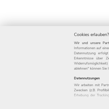
Cookies erlauben?
Wir und unsere Part
Informationen auf eine
Datennutzung erfolg
Home
Jobs
Erkenntnisse über Z
Widerrufsmöglichkeit)
Arbeitgeber
Einstiegsl
ablehnen" können Sie Ih
Benefits
Arbeitsfel
Datennutzungen
Wir arbeiten mit Par
Zwecken (z.B. Profilb
Erhebung der Tracking
© 2026 Witt-Gruppe.
Alle Rechte vorbeh
Trackingdaten werden 
Bei den Partnern hand