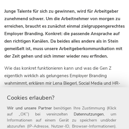
Junge Talente für sich zu gewinnen, wird für Arbeitgeber
zunehmend schwer. Um die Arbeitnehmer von morgen zu
erreichen, braucht es zunächst einmal zielgruppengerechtes
Employer Branding. Konkret: die passende Ansprache auf
den richtigen Kanälen. Da beides alles andere als in Stein
gemeißelt ist, muss unsere Arbeitgeberkommunikation mit
der Zeit gehen und sich immer wieder neu erfinden.
Wie das konkret funktionieren kann und was die Gen Z
eigentlich wirklich als gelungenes Employer Branding
wahrnimmt, erklären mir Lena Biegerl, Social Media und HR-
Marketing Managerin, und Sebastian Pietsch, Dualer Student
Cookies erlauben?
BWL und E-Commerce, in Folge 15 von Witt On Air. Mit
welchen Inhalten überzeugt man junge Talente, wo erreicht
Wir und unsere Partner
benötigen Ihre Zustimmung (Klick
man sie und wie passen TikTok und eine seriöse Employer-
auf „OK”) bei vereinzelten
Datennutzungen
, um
Informationen auf einem Gerät zu speichern und/oder
Branding-Strategie eigentlich zusammen? Diese und noch
abzurufen (IP-Adresse, Nutzer-ID, Browser-Informationen).
viele weitere Fragen klären wir heute.