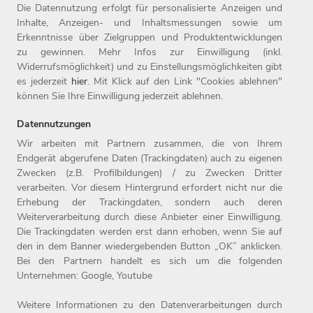
Die Datennutzung erfolgt für personalisierte Anzeigen und
Inhalte, Anzeigen- und Inhaltsmessungen sowie um
Erkenntnisse über Zielgruppen und Produktentwicklungen
zu gewinnen. Mehr Infos zur Einwilligung (inkl.
Widerrufsmöglichkeit) und zu Einstellungsmöglichkeiten gibt
es jederzeit
hier
. Mit Klick auf den Link "Cookies ablehnen"
können Sie Ihre Einwilligung jederzeit ablehnen.
Datennutzungen
Wir arbeiten mit Partnern zusammen, die von Ihrem
Endgerät abgerufene Daten (Trackingdaten) auch zu eigenen
Home
Jobs
Kontakt
Zwecken (z.B. Profilbildungen) / zu Zwecken Dritter
Arbeitgeber
Einstiegslevel
Impressum
verarbeiten. Vor diesem Hintergrund erfordert nicht nur die
Benefits
Arbeitsfelder
Datenschutz
Erhebung der Trackingdaten, sondern auch deren
Weiterverarbeitung durch diese Anbieter einer Einwilligung.
Die Trackingdaten werden erst dann erhoben, wenn Sie auf
den in dem Banner wiedergebenden Button „OK” anklicken.
Bei den Partnern handelt es sich um die folgenden
Unternehmen: Google, Youtube
Weitere Informationen zu den Datenverarbeitungen durch