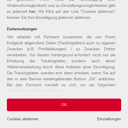
Widerrufsmöglichkeit) und zu Einstellungsmöglichkeiten gibt
es jederzeit
hier
. Mit Klick auf den Link "Cookies ablehnen"
können Sie Ihre Einwilligung jederzeit ablehnen.
Home
Jobs
Kontakt
Datennutzungen
Arbeitgeber
Einstiegslevel
Impressum
Wir arbeiten mit Partnern zusammen, die von Ihrem
Benefits
Arbeitsfelder
Datenschutz
Endgerät abgerufene Daten (Trackingdaten) auch zu eigenen
Zwecken (z.B. Profilbildungen) / zu Zwecken Dritter
verarbeiten. Vor diesem Hintergrund erfordert nicht nur die
Erhebung der Trackingdaten, sondern auch deren
Weiterverarbeitung durch diese Anbieter einer Einwilligung.
Die Trackingdaten werden erst dann erhoben, wenn Sie auf
den in dem Banner wiedergebenden Button „OK” anklicken.
Bei den Partnern handelt es sich um die folgenden
Unternehmen: Google, Youtube
© 2026 Witt-Gruppe.
Alle Rechte vorbehalten.
Weitere Informationen zu den Datenverarbeitungen durch
OK
diese Partner finden Sie in unserer
Datenschutzerklärung
.
Einstellungen
Cookies ablehnen
Einstellungen