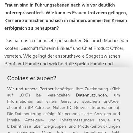
Frauen sind in Führungsebenen nach wie vor deutlich
unterrepräsentiert. Wie kann es Frauen trotzdem gelingen,
Karriere zu machen und sich in männerdominierten Kreisen
erfolgreich zu behaupten?
Das hat uns in einem sehr persönlichen Gespräch Marloes Van
Kooten, Geschäftsführerin Einkauf und Chief Product Officer,
verraten. Wie gelingt der anspruchsvolle Spagat zwischen
Beruf und Familie und welche Rolle spielen Familie und
Partner auf ihrem Karriereweg? Marloes erzählt außerdem,
Cookies erlauben?
warum das eigene Mindset so wichtig ist und wie Frauen am
besten mit Kritik umgehen.
Wir und unsere Partner
benötigen Ihre Zustimmung (Klick
auf „OK”) bei vereinzelten
Datennutzungen
, um
Informationen auf einem Gerät zu speichern und/oder
abzurufen (IP-Adresse, Nutzer-ID, Browser-Informationen).
Die Datennutzung erfolgt für personalisierte Anzeigen und
Inhalte, Anzeigen- und Inhaltsmessungen sowie um
Erkenntnisse über Zielgruppen und Produktentwicklungen
zu gewinnen. Mehr Infos zur Einwilligung (inkl.