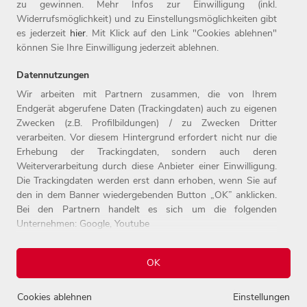
zu gewinnen. Mehr Infos zur Einwilligung (inkl.
Widerrufsmöglichkeit) und zu Einstellungsmöglichkeiten gibt
es jederzeit
hier
. Mit Klick auf den Link "Cookies ablehnen"
können Sie Ihre Einwilligung jederzeit ablehnen.
Home
Jobs
Kontakt
Datennutzungen
Arbeitgeber
Einstiegslevel
Impressum
Wir arbeiten mit Partnern zusammen, die von Ihrem
Benefits
Arbeitsfelder
Datenschutz
Endgerät abgerufene Daten (Trackingdaten) auch zu eigenen
Zwecken (z.B. Profilbildungen) / zu Zwecken Dritter
verarbeiten. Vor diesem Hintergrund erfordert nicht nur die
Erhebung der Trackingdaten, sondern auch deren
Weiterverarbeitung durch diese Anbieter einer Einwilligung.
Die Trackingdaten werden erst dann erhoben, wenn Sie auf
den in dem Banner wiedergebenden Button „OK” anklicken.
Bei den Partnern handelt es sich um die folgenden
Unternehmen: Google, Youtube
© 2026 Witt-Gruppe.
Alle Rechte vorbehalten.
Weitere Informationen zu den Datenverarbeitungen durch
OK
diese Partner finden Sie in unserer
Datenschutzerklärung
.
Einstellungen
Cookies ablehnen
Einstellungen