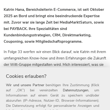
Katrin Hana, Bereichsleiterin E-Commerce, ist seit Oktober
2025 an Bord und bringt eine beeindruckende Expertise
mit. Zuvor war sie lange Zeit bei MediaMarktSaturn, sowie
bei PAYBACK. Ihre Spezialitäten sind
Kundenbindungsstrategien, CRM, Direktmarketing,
Couponing, sowie Mitgliedschaftsprogramme.
In Folge 33 werfen wir einen Blick darauf, wie Katrin mit ihrem
umfangreichen Know-how und ihren Erfahrungen die Zukunft
der Witt-Gruppe mitgestalten wird. Mich interessiert, was sie
motiviert hat, Teil der Witt-Gruppe zu werden, wie sie ihren
Cookies erlauben?
Führungsstil beschreibt und was sie von unserer
Unternehmenskultur hält.
Wir und unsere Partner
benötigen Ihre Zustimmung (Klick
auf „OK”) bei vereinzelten
Datennutzungen
, um
Informationen auf einem Gerät zu speichern und/oder
abzurufen (IP-Adresse, Nutzer-ID, Browser-Informationen).
Die Datennutzung erfolgt für personalisierte Anzeigen und