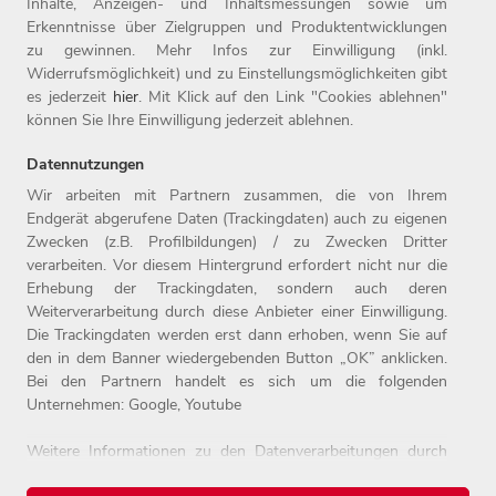
Inhalte, Anzeigen- und Inhaltsmessungen sowie um
Erkenntnisse über Zielgruppen und Produktentwicklungen
zu gewinnen. Mehr Infos zur Einwilligung (inkl.
Widerrufsmöglichkeit) und zu Einstellungsmöglichkeiten gibt
es jederzeit
hier
. Mit Klick auf den Link "Cookies ablehnen"
können Sie Ihre Einwilligung jederzeit ablehnen.
Datennutzungen
Wir arbeiten mit Partnern zusammen, die von Ihrem
Home
Jobs
Kontakt
Endgerät abgerufene Daten (Trackingdaten) auch zu eigenen
Arbeitgeber
Einstiegslevel
Impressum
Zwecken (z.B. Profilbildungen) / zu Zwecken Dritter
Benefits
Arbeitsfelder
Datenschutz
verarbeiten. Vor diesem Hintergrund erfordert nicht nur die
Erhebung der Trackingdaten, sondern auch deren
Weiterverarbeitung durch diese Anbieter einer Einwilligung.
Die Trackingdaten werden erst dann erhoben, wenn Sie auf
den in dem Banner wiedergebenden Button „OK” anklicken.
Bei den Partnern handelt es sich um die folgenden
Unternehmen: Google, Youtube
Weitere Informationen zu den Datenverarbeitungen durch
© 2026 Witt-Gruppe.
diese Partner finden Sie in unserer
Datenschutzerklärung
.
Alle Rechte vorbehalten.