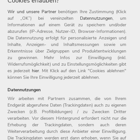
Cookies erlauben?
zu betreuen? (ab 12:49)
Wir und unsere Partner
benötigen Ihre Zustimmung (Klick
Was unterscheidet uns von anderen Unternehmen? (ab
auf „OK”) bei vereinzelten
Datennutzungen
, um
Informationen auf einem Gerät zu speichern und/oder
14:16)
abzurufen (IP-Adresse, Nutzer-ID, Browser-Informationen).
Auf was sollten Studierende bei der Suche nach einem
Die Datennutzung erfolgt für personalisierte Anzeigen und
Inhalte, Anzeigen- und Inhaltsmessungen sowie um
Praktikum bzw. einer Werkstudierendenstelle achten? (ab
Erkenntnisse über Zielgruppen und Produktentwicklungen
18:20)
zu gewinnen. Mehr Infos zur Einwilligung (inkl.
Widerrufsmöglichkeit) und zu Einstellungsmöglichkeiten gibt
Wie kann man sich bei seiner Bewerbung positiv von der
es jederzeit
hier
. Mit Klick auf den Link "Cookies ablehnen"
Masse abheben? (ab 20:55)
können Sie Ihre Einwilligung jederzeit ablehnen.
Datennutzungen
Wir arbeiten mit Partnern zusammen, die von Ihrem
Endgerät abgerufene Daten (Trackingdaten) auch zu eigenen
Zwecken (z.B. Profilbildungen) / zu Zwecken Dritter
Home
Jobs
Kontakt
verarbeiten. Vor diesem Hintergrund erfordert nicht nur die
Arbeitgeber
Einstiegslevel
Impressum
Erhebung der Trackingdaten, sondern auch deren
Benefits
Arbeitsfelder
Datenschutz
Weiterverarbeitung durch diese Anbieter einer Einwilligung.
Die Trackingdaten werden erst dann erhoben, wenn Sie auf