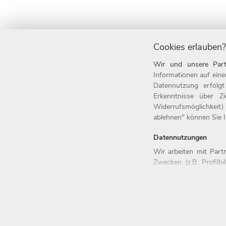
Cookies erlauben?
Wir und unsere Part
Informationen auf eine
Home
Jobs
Datennutzung erfolg
Erkenntnisse über Z
Arbeitgeber
Einstiegsl
Widerrufsmöglichkeit)
Benefits
Arbeitsfel
ablehnen" können Sie Ih
Datennutzungen
Wir arbeiten mit Par
Zwecken (z.B. Profilb
© 2026 Witt-Gruppe.
Alle Rechte vorbeh
Erhebung der Tracking
Trackingdaten werden 
Einstellungen
Bei den Partnern hand
Weitere Informationen 