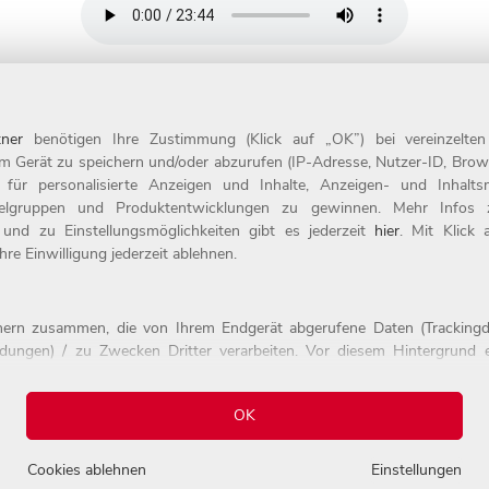
ner
benötigen Ihre Zustimmung (Klick auf „OK”) bei vereinzelte
m Gerät zu speichern und/oder abzurufen (IP-Adresse, Nutzer-ID, Brow
Kontakt
t für personalisierte Anzeigen und Inhalte, Anzeigen- und Inhal
ielgruppen und Produktentwicklungen zu gewinnen. Mehr Infos zur
evel
Impressum
 und zu Einstellungsmöglichkeiten gibt es jederzeit
hier
. Mit Klick
der
Datenschutz
re Einwilligung jederzeit ablehnen.
tnern zusammen, die von Ihrem Endgerät abgerufene Daten (Trackingd
ildungen) / zu Zwecken Dritter verarbeiten. Vor diesem Hintergrund e
alten.
daten, sondern auch deren Weiterverarbeitung durch diese Anbieter e
erst dann erhoben, wenn Sie auf den in dem Banner wiedergebenden 
OK
elt es sich um die folgenden Unternehmen: Google, Youtube
zu den Datenverarbeitungen durch diese Partner finden Sie in unserer
D
Cookies ablehnen
Einstellungen