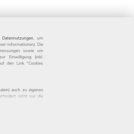
n
Datennutzungen
, um
ser-Informationen). Die
tsmessungen sowie um
 Einwilligung (inkl.
 auf den Link "Cookies
aten) auch zu eigenen
rfordert nicht nur die
iner Einwilligung. Die
Button „OK” anklicken.
atenschutzerklärung
.