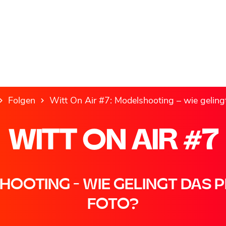
Folgen
Witt On Air #7: Modelshooting – wie geling
WITT ON AIR #7
OOTING - WIE GELINGT DAS 
FOTO?