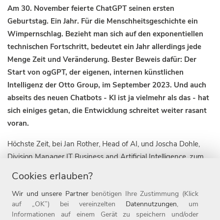
Am 30. November feierte ChatGPT seinen ersten
Geburtstag. Ein Jahr. Für die Menschheitsgeschichte ein
Wimpernschlag. Bezieht man sich auf den exponentiellen
technischen Fortschritt, bedeutet ein Jahr allerdings jede
Menge Zeit und Veränderung. Bester Beweis dafür: Der
Start von ogGPT, der eigenen, internen künstlichen
Intelligenz der Otto Group, im September 2023. Und auch
abseits des neuen Chatbots - KI ist ja vielmehr als das - hat
sich einiges getan, die Entwicklung schreitet weiter rasant
voran.
Höchste Zeit, bei Jan Rother, Head of AI, und Joscha Dohle,
Division Manager IT Business and Artificial Intelligence, zum
Thema KI nachzufassen. Was ist in den letzten Monaten nach
Cookies erlauben?
unserem ersten Gespräch alles passiert? Ist die KI nur ein
Wir und unsere Partner
benötigen Ihre Zustimmung (Klick
Hype oder funktioniert sie wirklich? Was läuft, was ist möglich,
auf „OK”) bei vereinzelten
Datennutzungen
, um
was kommt? Welchen Nutzen generiert die KI für uns und
Informationen auf einem Gerät zu speichern und/oder