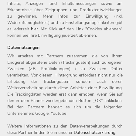
Inhalte, Anzeigen- und Inhaltsmessungen sowie um
Erkenntnisse über Zielgruppen und Produktentwicklungen
zu gewinnen. Mehr Infos zur Einwilligung (inkl.
Widerrufsmöglichkeit) und zu Einstellungsmöglichkeiten gibt
es jederzeit
hier
. Mit Klick auf den Link "Cookies ablehnen"
können Sie Ihre Einwilligung jederzeit ablehnen.
Datennutzungen
Wir arbeiten mit Partnern zusammen, die von Ihrem
Endgerät abgerufene Daten (Trackingdaten) auch zu eigenen
Zwecken (z.B. Profilbildungen) / zu Zwecken Dritter
Home
Jobs
Kontakt
verarbeiten. Vor diesem Hintergrund erfordert nicht nur die
Arbeitgeber
Einstiegslevel
Impressum
Erhebung der Trackingdaten, sondern auch deren
Benefits
Arbeitsfelder
Datenschutz
Weiterverarbeitung durch diese Anbieter einer Einwilligung.
Die Trackingdaten werden erst dann erhoben, wenn Sie auf
den in dem Banner wiedergebenden Button „OK” anklicken.
Bei den Partnern handelt es sich um die folgenden
Unternehmen: Google, Youtube
Weitere Informationen zu den Datenverarbeitungen durch
diese Partner finden Sie in unserer
Datenschutzerklärung
.